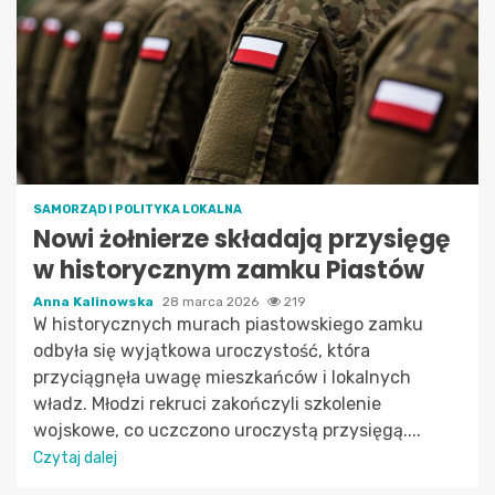
SAMORZĄD I POLITYKA LOKALNA
Nowi żołnierze składają przysięgę
w historycznym zamku Piastów
Anna Kalinowska
28 marca 2026
219
W historycznych murach piastowskiego zamku
odbyła się wyjątkowa uroczystość, która
przyciągnęła uwagę mieszkańców i lokalnych
władz. Młodzi rekruci zakończyli szkolenie
wojskowe, co uczczono uroczystą przysięgą....
Czytaj dalej