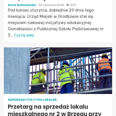
Anna Kalinowska
30 stycznia 2026
333
Pod koniec stycznia, dokładnie 29 dnia tego
miesiąca, Urząd Miejski w Grodkowie stał się
miejscem ciekawej inicjatywy edukacyjnej.
Ósmoklasiści z Publicznej Szkoły Podstawowej nr
3...
Czytaj dalej
SAMORZĄD I POLITYKA LOKALNA
Przetarg na sprzedaż lokalu
mieszkalnego nr 2 w Brzegu przy