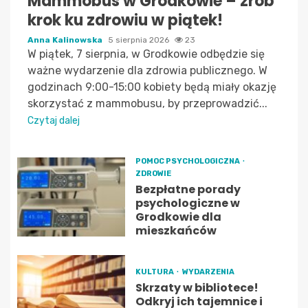
Mammobus w Grodkowie – zrób
krok ku zdrowiu w piątek!
Anna Kalinowska
5 sierpnia 2026
23
W piątek, 7 sierpnia, w Grodkowie odbędzie się
ważne wydarzenie dla zdrowia publicznego. W
godzinach 9:00-15:00 kobiety będą miały okazję
skorzystać z mammobusu, by przeprowadzić...
Czytaj dalej
POMOC PSYCHOLOGICZNA
ZDROWIE
Bezpłatne porady
psychologiczne w
Grodkowie dla
mieszkańców
KULTURA
WYDARZENIA
Skrzaty w bibliotece!
Odkryj ich tajemnice i