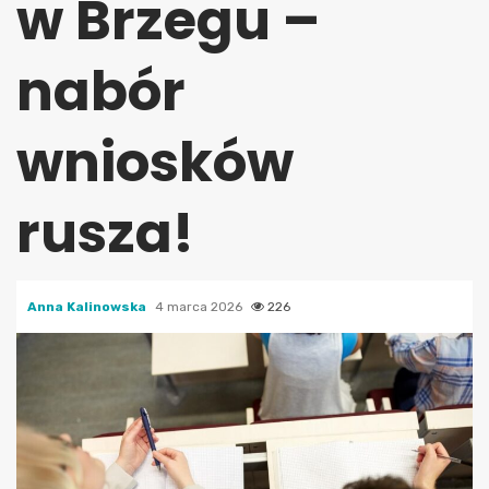
w Brzegu –
nabór
wniosków
rusza!
Anna Kalinowska
4 marca 2026
226