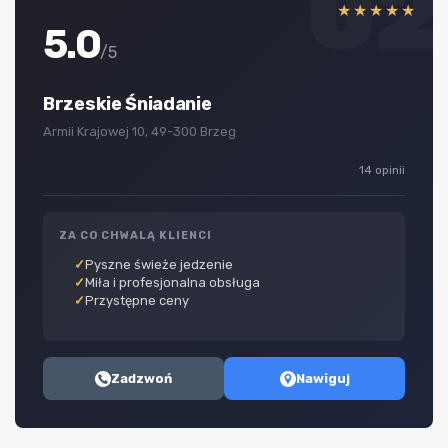
02
★★★★★
5.0
/5
Brzeskie Śniadanie
Armii Krajowej 10, 49-300 Brzeg
14 opinii
ZA CO CHWALĄ KLIENCI
Pyszne świeże jedzenie
Miła i profesjonalna obsługa
Przystępne ceny
Zadzwoń
Nawiguj