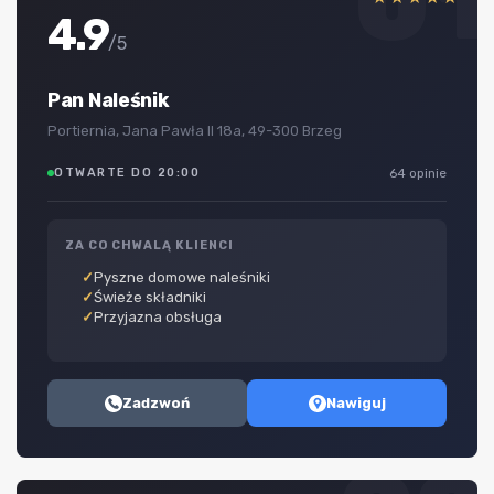
01
4.9
/5
Pan Naleśnik
Portiernia, Jana Pawła II 18a, 49-300 Brzeg
OTWARTE DO 20:00
64 opinie
ZA CO CHWALĄ KLIENCI
Pyszne domowe naleśniki
Świeże składniki
Przyjazna obsługa
Zadzwoń
Nawiguj