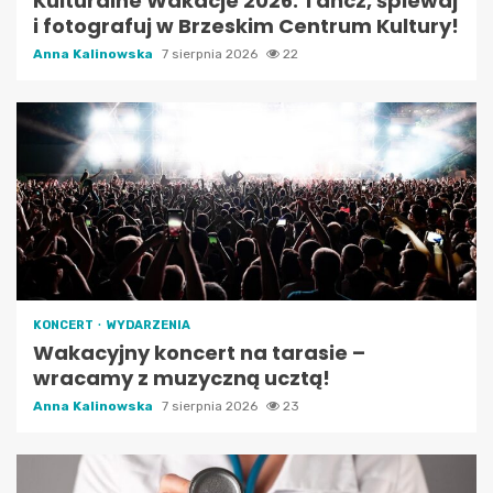
Kulturalne Wakacje 2026: Tańcz, śpiewaj
i fotografuj w Brzeskim Centrum Kultury!
Anna Kalinowska
7 sierpnia 2026
22
KONCERT
WYDARZENIA
Wakacyjny koncert na tarasie –
wracamy z muzyczną ucztą!
Anna Kalinowska
7 sierpnia 2026
23