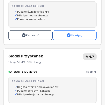
ZA CO CHWALĄ KLIENCI
Pyszne świeże składniki
Miła i pomocna obsługa
Klimatyczne wnętrze
Zadzwoń
Nawiguj
Słodki Przystanek
★ 4.7
1 Maja 16, 49-305 Brzeg
OTWARTE DO 20:00
76 opinii
ZA CO CHWALĄ KLIENCI
Bogata oferta smakowa lodów
Pyszne sorbety i koktajle
Miła i profesjonalna obsługa