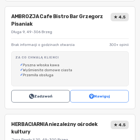
AMBROZJA Cafe Bistro Bar Grzegorz
★ 4.5
Pisaniak
Długa 9, 49-306 Brzeg
Brak informacji o godzinach otwarcia
300+ opinii
ZA CO CHWALĄ KLIENCI
Pyszna włoska kawa
Wyśmienite domowe ciasta
Przemiła obsługa
Zadzwoń
Nawiguj
HERBACIARNIA niezależny ośrodek
★ 4.5
kultury
Jana Pawła II 20, 49-300 Brzeg