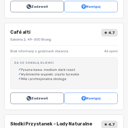
Zadzwoń
Nawiguj
Café alti
★ 4.7
Szkolna 2, 49-300 Brzeg
Brak informacji o godzinach otwarcia
46 opinii
ZA CO CHWALĄ KLIENCI
Pyszna kawa: medium dark roast
Wyśmienite wypieki: ciasto tureckie
Miła i profesjonalna obsługa
Zadzwoń
Nawiguj
Słodki Przystanek – Lody Naturalne
★ 4.7