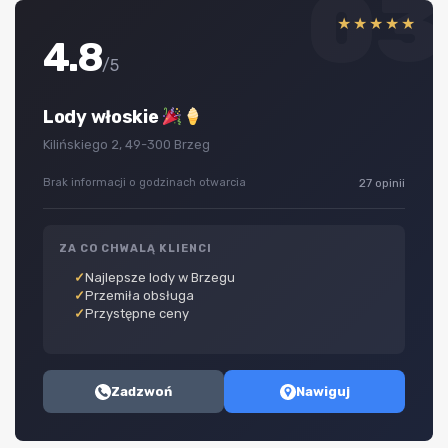
03
★★★★★
4.8
/5
Lody włoskie
Kilińskiego 2, 49-300 Brzeg
Brak informacji o godzinach otwarcia
27 opinii
ZA CO CHWALĄ KLIENCI
Najlepsze lody w Brzegu
Przemiła obsługa
Przystępne ceny
Zadzwoń
Nawiguj