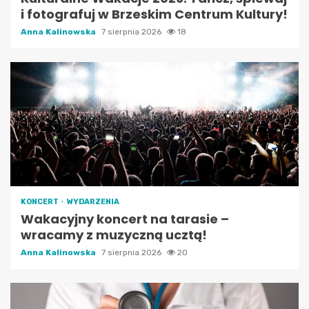
i fotografuj w Brzeskim Centrum Kultury!
Anna Kalinowska
7 sierpnia 2026
18
KONCERT
WYDARZENIA
Wakacyjny koncert na tarasie –
wracamy z muzyczną ucztą!
Anna Kalinowska
7 sierpnia 2026
20