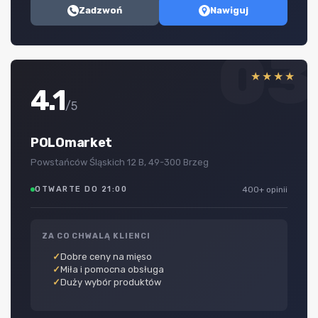
Zadzwoń
Nawiguj
03
★★★★
4.1
/5
POLOmarket
Powstańców Śląskich 12 B, 49-300 Brzeg
OTWARTE DO 21:00
400+ opinii
ZA CO CHWALĄ KLIENCI
Dobre ceny na mięso
Miła i pomocna obsługa
Duży wybór produktów