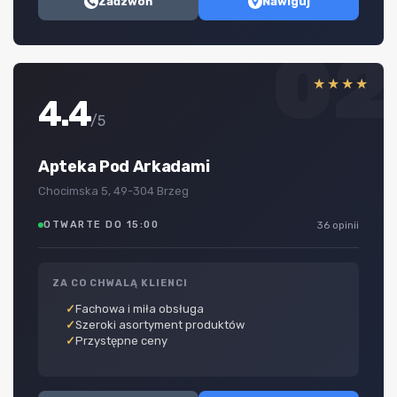
Zadzwoń
Nawiguj
02
★★★★
4.4
/5
Apteka Pod Arkadami
Chocimska 5, 49-304 Brzeg
OTWARTE DO 15:00
36 opinii
ZA CO CHWALĄ KLIENCI
Fachowa i miła obsługa
Szeroki asortyment produktów
Przystępne ceny