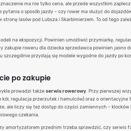
naczenie ma nie tylko cena, ale przede wszystkim zaplecze
 pytania o sposób jazdy – czy rower ma służyć do dojazdów 
stronę lasów pod Lubsza i Skarbimierzem. To od tego zależ
odeli na ekspozycji. Powinien umożliwić przymiarkę, regulac
rzy zakupie roweru dla dziecka sprzedawca powinien jasno do
gu szczególnie przydają się modele wygodne do jazdy po ko
rcie po zakupie
wykle prowadzi także
serwis rowerowy
. Przy pierwszej wi
kół, regulacja przerzutek i hamulców) oraz o orientacyjne
, ale liczy się też dostęp do części zamiennych – klocków
dniowego czekania.
y amortyzatorem przednim trzeba sprawdzić, czy serwis f