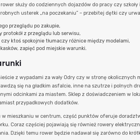
y rower służy do codziennych dojazdów do pracy czy szkoły 
robnych usterek „na poczekaniu” – przebitej dętki czy urw
ego przeglądu po zakupie,
 protokół z przeglądu lub serwisu,
i czy ktoś spokojnie tłumaczy różnice między modelami,
kasków, zapięć pod miejskie warunki.
arunki
ieście z wypadami za wały Odry czy w stronę okolicznych m
wdzą się na gładkim asfalcie, inne na szutrze i polnych dro
lonymi odcinkami za miastem. Sklep z doświadczeniem w loka
 zamiast przypadkowych dodatków.
u w mieszkaniu w centrum, część punktów oferuje doradztw
. Coraz częściej pojawiają się również rowery elektryczne
ania. Dzięki temu rower będzie nadawał się zarówno do krótk