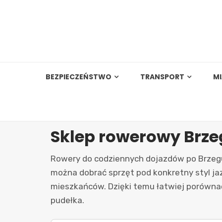
Skip
to
content
BEZPIECZEŃSTWO
TRANSPORT
M
Sklep rowerowy Brze
Rowery do codziennych dojazdów po Brzegu
można dobrać sprzęt pod konkretny styl jaz
mieszkańców. Dzięki temu łatwiej porównać 
pudełka.