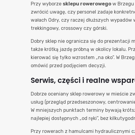
Przy wyborze
sklepu rowerowego
w Brzegu z
zwrócić uwagę, czy personel zadaje konkretne
wałach Odry, czy raczej dłuższych wypadów w 
trekkingowy, crossowy czy górski.
Dobry sklep nie ogranicza się do prezentacji m
także krótką jazdę próbną w okolicy lokalu. P
kierować się tylko wzrostem „na oko”. W Brze
omówić przed podjęciem decyzji.
Serwis, części i realne wspa
Dobrze oceniany sklep rowerowy w mieście z
usług (przegląd przedseszonowy, centrowanie 
W mniejszych punktach terminy bywają krótsze
najlepiej dostępnych „od ręki”, bez kilkutygo
Przy rowerach z hamulcami hydraulicznymi cz