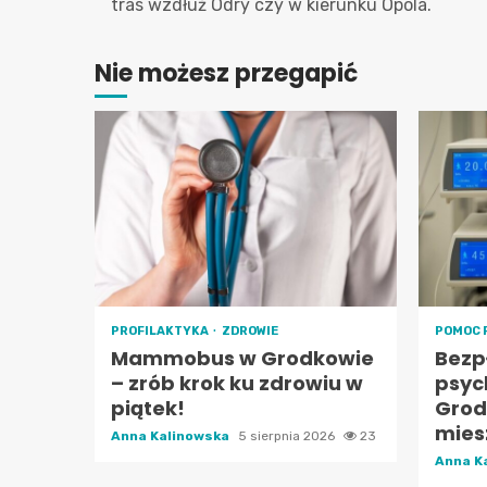
tras wzdłuż Odry czy w kierunku Opola.
Nie możesz przegapić
PROFILAKTYKA
ZDROWIE
POMOC 
Mammobus w Grodkowie
Bezp
– zrób krok ku zdrowiu w
psyc
piątek!
Grod
mies
Anna Kalinowska
5 sierpnia 2026
23
Anna K