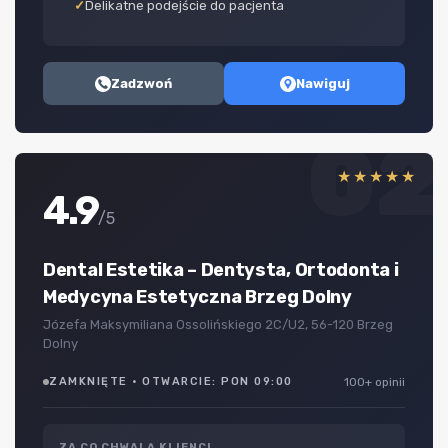
Delikatne podejście do pacjenta
Zadzwoń
Nawiguj
02
★★★★★
4.9
/5
Dental Estetika – Dentysta, Ortodonta i
Medycyna Estetyczna Brzeg Dolny
Józefa Maksymiliana Ossolińskiego 2C/U2, 56-120 Brzeg
Dolny
ZAMKNIĘTE · OTWARCIE: PON 09:00
100+ opinii
ZA CO CHWALĄ KLIENCI