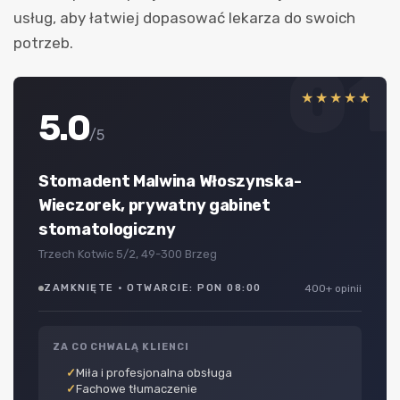
usług, aby łatwiej dopasować lekarza do swoich
potrzeb.
01
★★★★★
5.0
/5
Stomadent Malwina Włoszynska-
Wieczorek, prywatny gabinet
stomatologiczny
Trzech Kotwic 5/2, 49-300 Brzeg
ZAMKNIĘTE · OTWARCIE: PON 08:00
400+ opinii
ZA CO CHWALĄ KLIENCI
Miła i profesjonalna obsługa
Fachowe tłumaczenie