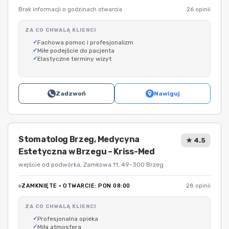
Brak informacji o godzinach otwarcia
26 opinii
ZA CO CHWALĄ KLIENCI
Fachowa pomoc i profesjonalizm
Miłe podejście do pacjenta
Elastyczne terminy wizyt
Zadzwoń
Nawiguj
Stomatolog Brzeg, Medycyna
★ 4.5
Estetyczna w Brzegu – Kriss-Med
wejście od podwórka, Zamkowa 11, 49-300 Brzeg
ZAMKNIĘTE · OTWARCIE: PON 08:00
28 opinii
ZA CO CHWALĄ KLIENCI
Profesjonalna opieka
Miła atmosfera