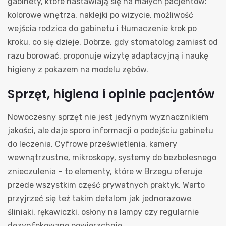
gabinety, które nastawiają się na małych pacjentów:
kolorowe wnętrza, naklejki po wizycie, możliwość
wejścia rodzica do gabinetu i tłumaczenie krok po
kroku, co się dzieje. Dobrze, gdy stomatolog zamiast od
razu borować, proponuje wizytę adaptacyjną i naukę
higieny z pokazem na modelu zębów.
Sprzęt, higiena i opinie pacjentów
Nowoczesny sprzęt nie jest jedynym wyznacznikiem
jakości, ale daje sporo informacji o podejściu gabinetu
do leczenia. Cyfrowe prześwietlenia, kamery
wewnątrzustne, mikroskopy, systemy do bezbolesnego
znieczulenia – to elementy, które w Brzegu oferuje
przede wszystkim część prywatnych praktyk. Warto
przyjrzeć się też takim detalom jak jednorazowe
śliniaki, rękawiczki, osłony na lampy czy regularnie
dezynfekowane powierzchnie.