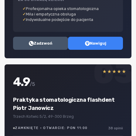
Profesjonalna opieka stomatologiczna
Miła i empatyczna obsługa
Indywidualne podejście do pacjenta
Zadzwoń
Nawiguj
03
★★★★★
4.9
/5
Praktyka stomatologiczna flashdent
Piotr Janowicz
Trzech Kotwic 5/2, 49-300 Brzeg
ZAMKNIĘTE · OTWARCIE: PON 11:00
38 opinii