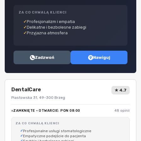
ZA CO CHWALĄ KLIENCI
Profesjonalizm i empatia
Delikatne i bezbolesne zabiegi
Przyjazna atmosfera
Zadzwoń
Nawiguj
DentalCare
★ 4.7
Piastowska 31, 49-300 Brzeg
ZAMKNIĘTE · OTWARCIE: PON 08:00
48 opinii
ZA CO CHWALĄ KLIENCI
Profesjonalne usługi stomatologiczne
Empatyczne podejście do pacjenta