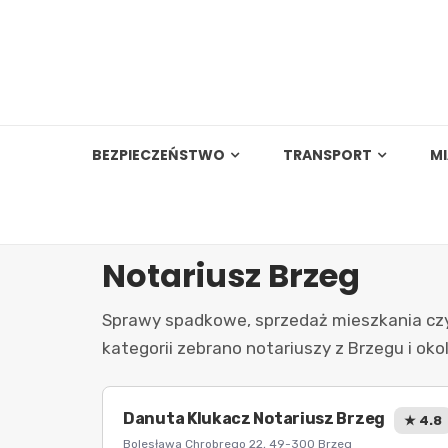
Skip
to
content
BEZPIECZEŃSTWO
TRANSPORT
M
Notariusz Brzeg
Sprawy spadkowe, sprzedaż mieszkania czy 
kategorii zebrano notariuszy z Brzegu i ok
Danuta Klukacz Notariusz Brzeg
★ 4.8
Bolesława Chrobrego 22, 49-300 Brzeg