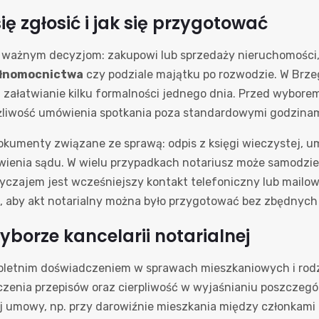
ię zgłosić i jak się przygotować
ważnym decyzjom: zakupowi lub sprzedaży nieruchomości, p
łnomocnictwa
czy podziale majątku po rozwodzie. W Brzeg
 załatwianie kilku formalności jednego dnia. Przed wyborem
możliwość umówienia spotkania poza standardowymi godzinam
dokumenty związane ze sprawą: odpis z księgi wieczystej,
enia sądu. W wielu przypadkach notariusz może samodzieln
yczajem jest wcześniejszy kontakt telefoniczny lub mailow
 aby akt notarialny można było przygotować bez zbędnych 
borze kancelarii notarialnej
ieloletnim doświadczeniem w sprawach mieszkaniowych i rod
zenia przepisów oraz cierpliwość w wyjaśnianiu poszczeg
j umowy, np. przy darowiźnie mieszkania między członkami 