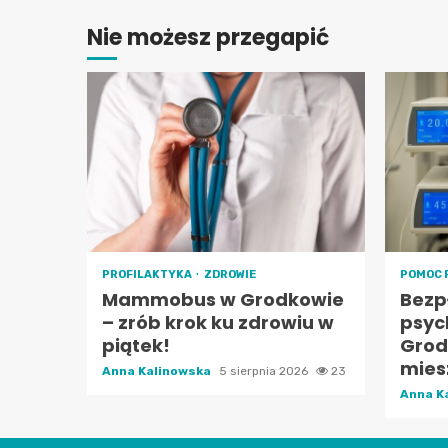
Nie możesz przegapić
PROFILAKTYKA
ZDROWIE
POMOC 
Mammobus w Grodkowie
Bezp
– zrób krok ku zdrowiu w
psyc
piątek!
Grod
mies
Anna Kalinowska
5 sierpnia 2026
23
Anna K