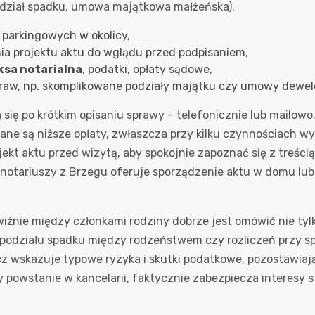
dział spadku, umowa majątkowa małżeńska).
c parkingowych w okolicy,
ia projektu aktu do wglądu przed podpisaniem,
ksa notarialna
, podatki, opłaty sądowe,
aw, np. skomplikowane podziały majątku czy umowy dewelo
 się po krótkim opisaniu sprawy – telefonicznie lub mailow
wane są niższe opłaty, zwłaszcza przy kilku czynnościach
ekt aktu przed wizytą, aby spokojnie zapoznać się z treśc
 notariuszy z Brzegu oferuje sporządzenie aktu w domu lub
źnie między członkami rodziny dobrze jest omówić nie tylk
, podziału spadku między rodzeństwem czy rozliczeń przy s
lecz wskazuje typowe ryzyka i skutki podatkowe, pozostawia
 powstanie w kancelarii, faktycznie zabezpiecza interesy s