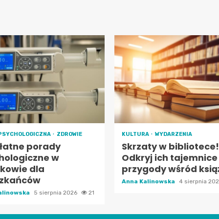
PSYCHOLOGICZNA
ZDROWIE
KULTURA
WYDARZENIA
łatne porady
Skrzaty w bibliotece!
hologiczne w
Odkryj ich tajemnice 
kowie dla
przygody wśród ksią
zkańców
Anna Kalinowska
4 sierpnia 20
alinowska
5 sierpnia 2026
21