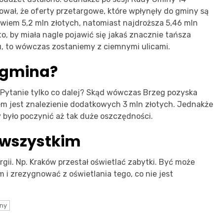
wał, że oferty przetargowe, które wpłynęły do gminy są
wiem 5,2 mln złotych, natomiast najdroższa 5,46 mln
to, by miała nagle pojawić się jakaś znacznie tańsza
du, to wówczas zostaniemy z ciemnymi ulicami.
 gmina?
Pytanie tylko co dalej? Skąd wówczas Brzeg pozyska
niem jest znalezienie dodatkowych 3 mln złotych. Jednakże
y było poczynić aż tak duże oszczędności.
 wszystkim
gii. Np. Kraków przestał oświetlać zabytki. Być może
i zrezygnować z oświetlania tego, co nie jest
zny