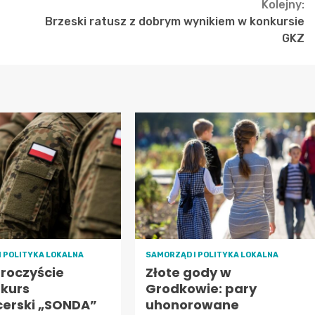
Kolejny:
Brzeski ratusz z dobrym wynikiem w konkursie
GKZ
I POLITYKA LOKALNA
SAMORZĄD I POLITYKA LOKALNA
uroczyście
Złote gody w
 kurs
Grodkowie: pary
cerski „SONDA”
uhonorowane