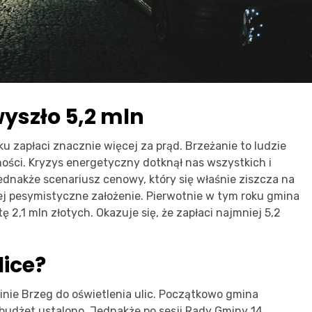
wyszło 5,2 mln
ku zapłaci znacznie więcej za prąd. Brzeżanie to ludzie
ności. Kryzys energetyczny dotknął nas wszystkich i
Jednakże scenariusz cenowy, który się właśnie ziszcza na
j pesymistyczne założenie. Pierwotnie w tym roku gmina
 2,1 mln złotych. Okazuje się, że zapłaci najmniej 5,2
lice?
inie Brzeg do oświetlenia ulic. Początkowo gmina
eż budżet ustalono. Jednakże po sesji Rady Gminy 14