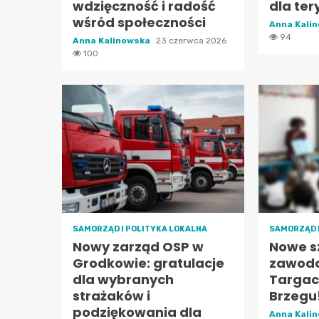
wdzięczność i radość
dla ter
wśród społeczności
Anna Kali
94
Anna Kalinowska
23 czerwca 2026
100
SAMORZĄD I POLITYKA LOKALNA
SAMORZĄD 
Nowy zarząd OSP w
Nowe s
Grodkowie: gratulacje
zawodo
dla wybranych
Targac
strażaków i
Brzegu
podziękowania dla
Anna Kali