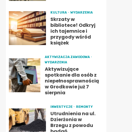
KULTURA
WYDARZENIA
Skrzaty w
bibliotece! Odkryj
ich tajemnice i
przygody wśród
książek
AKTYWIZACJA ZAWODOWA
WYDARZENIA
Aktywizujące
spotkanie dla osób z
niepełnosprawnością
w Grodkowie już 7
sierpnia
INWESTYCJE
REMONTY
Utrudnienia na ul.
Dzierżonia w
Brzegu z powodu
badań