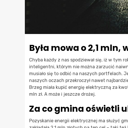
Była mowa o 2,1 mln, 
Chyba każdy z nas spodziewał się, iż w tym ro
inteligentni, którym nie można zarzucić naiw
musiało się to odbić na naszych portfelach. 
naszych oczach przekroczył nawet najbardzie
Brzeg miała kupić energię elektryczną za kwotę
mln zł. A może i jeszcze drożej.
Za co gmina oświetli u
Pozyskanie energii elektrycznej ma służyć gm
zakładała 2,1 mln złotych na ten cel – taki t