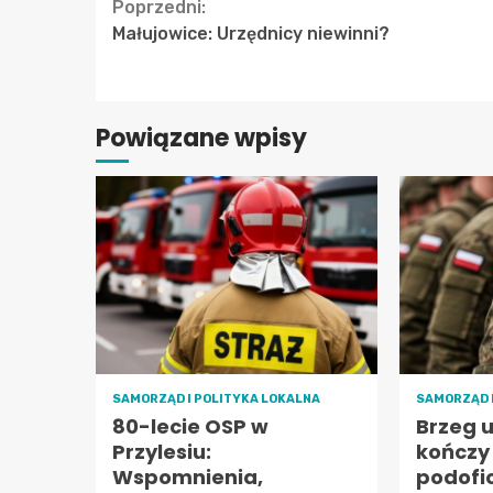
Continue
Poprzedni:
Małujowice: Urzędnicy niewinni?
Reading
Powiązane wpisy
SAMORZĄD I POLITYKA LOKALNA
SAMORZĄD 
80-lecie OSP w
Brzeg 
Przylesiu:
kończy
Wspomnienia,
podofi