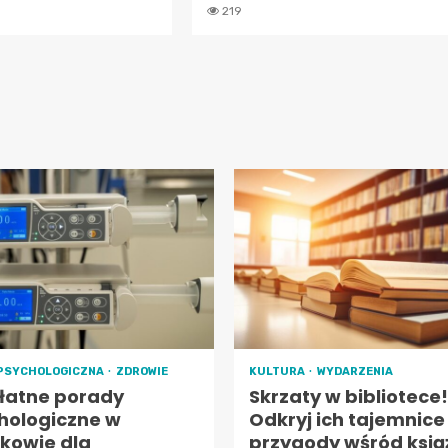
219
PSYCHOLOGICZNA
ZDROWIE
KULTURA
WYDARZENIA
łatne porady
Skrzaty w bibliotece!
hologiczne w
Odkryj ich tajemnice 
kowie dla
przygody wśród ksią