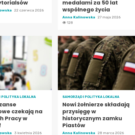
ytorialsów
medalami za 50 lat
wspólnego życia
nowska
22 czerwca 2026
Anna Kalinowska
27 maja 2026
128
I POLITYKA LOKALNA
SAMORZĄD I POLITYKA LOKALNA
zanse
Nowi żołnierze składają
we czekają na
przysięgę w
h Pracy w
historycznym zamku
!
Piastów
nowska
3 kwietnia 2026
Anna Kalinowska
28 marca 2026