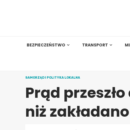
Skip
to
content
BEZPIECZEŃSTWO
TRANSPORT
M
SAMORZĄD I POLITYKA LOKALNA
Prąd przeszło
niż zakładano