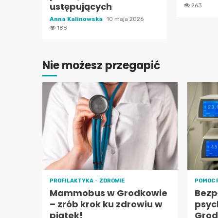
ustępujących
263
Anna Kalinowska
10 maja 2026
188
Nie możesz przegapić
PROFILAKTYKA
ZDROWIE
POMOC 
Mammobus w Grodkowie
Bezp
– zrób krok ku zdrowiu w
psyc
piątek!
Grod