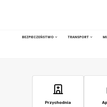
Skip
to
content
BEZPIECZEŃSTWO
TRANSPORT
M
Przychodnia
Ap