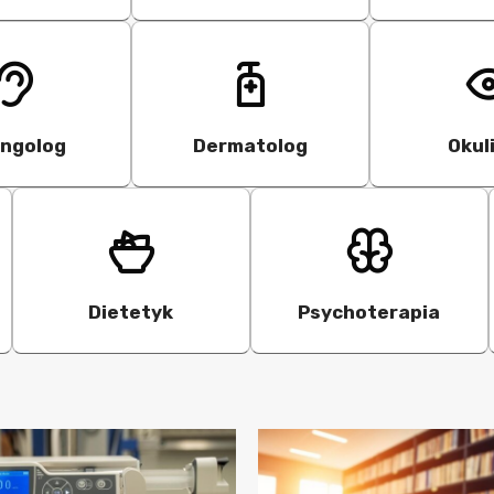
yngolog
Dermatolog
Okul
Dietetyk
Psychoterapia