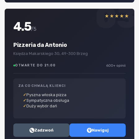
03
★★★★★
4.5
/5
Pizzeria da Antonio
Księdza Makarskiego 3G, 49-300 Brzeg
OTWARTE DO 21:00
600+ opinii
ZA CO CHWALĄ KLIENCI
Pyszna włoska pizza
Sympatyczna obsługa
Duży wybór dań
Zadzwoń
Nawiguj