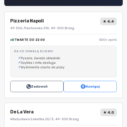
Pizzeria Napoli
★ 4.4
49 306, Piastowska 21D, 49-300 Brzeg
OTWARTE DO 22:00
500+ opinii
ZA CO CHWALĄ KLIENCI
Pyszne, świeże składniki
Szybka i miła obsługa
Wyśmienite ciasto do pizzy
Zadzwoń
Nawiguj
De La Vera
★ 4.0
Władysława Łokietka 2G/3, 49-300 Brzeg