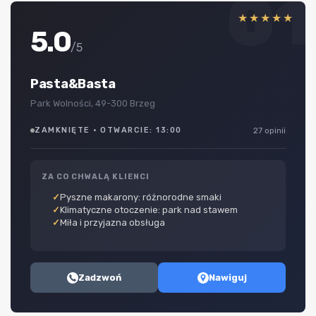
01
★★★★★
5.0
/5
Pasta&Basta
Park Wolności, 49-300 Brzeg
ZAMKNIĘTE · OTWARCIE: 13:00
27 opinii
ZA CO CHWALĄ KLIENCI
Pyszne makarony: różnorodne smaki
Klimatyczne otoczenie: park nad stawem
Miła i przyjazna obsługa
Zadzwoń
Nawiguj