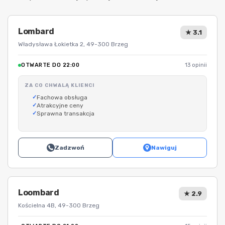
Lombard
★ 3.1
Władysława Łokietka 2, 49-300 Brzeg
OTWARTE DO 22:00
13 opinii
ZA CO CHWALĄ KLIENCI
Fachowa obsługa
Atrakcyjne ceny
Sprawna transakcja
Zadzwoń
Nawiguj
Loombard
★ 2.9
Kościelna 4B, 49-300 Brzeg