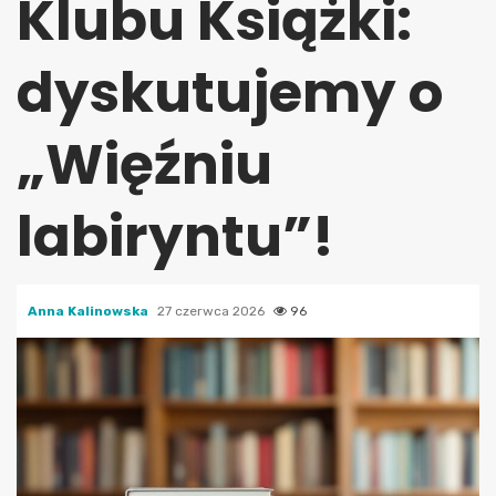
Klubu Książki:
dyskutujemy o
„Więźniu
labiryntu”!
Anna Kalinowska
27 czerwca 2026
96