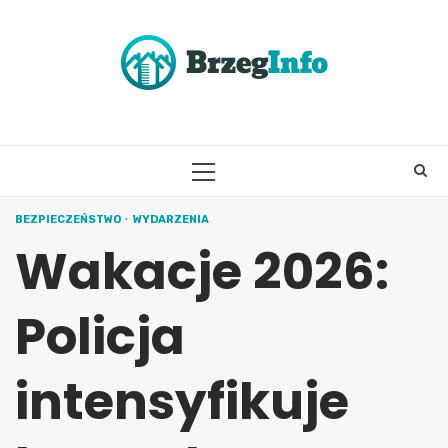
Skip
to
content
PRIMARY
MENU
BEZPIECZEŃSTWO
WYDARZENIA
Wakacje 2026:
Policja
intensyfikuje