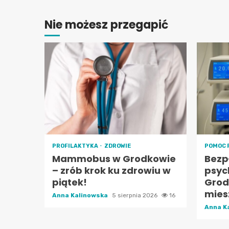
Nie możesz przegapić
PROFILAKTYKA
ZDROWIE
POMOC 
Mammobus w Grodkowie
Bezp
– zrób krok ku zdrowiu w
psyc
piątek!
Grod
mies
Anna Kalinowska
5 sierpnia 2026
16
Anna K