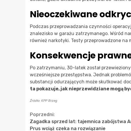
Nieoczekiwane odkryc
Podczas przeprowadzania czynności operacyjn
znalezisko w garażu zatrzymanego. Wśród narzę
również narkotyki. Testy przeprowadzone na 
Konsekwencje prawn
Po zatrzymaniu, 30-latek został przewieziony
wcześniejsze przestępstwa. Jednak problemó
substancji odurzających może skutkować dod
ta pokazuje, jak nieprzewidziane mogą b
Źródło: KPP Brzeg
Continue
Poprzedni:
Zagadka sprzed lat: tajemnica zabójstwa 
Reading
Prus wciąż czeka na rozwiązanie