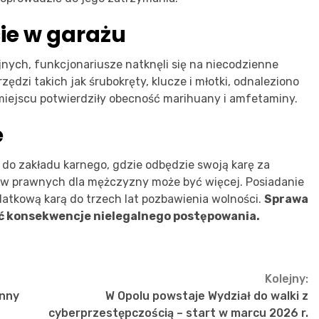
ie w garażu
ych, funkcjonariusze natknęli się na niecodzienne
dzi takich jak śrubokręty, klucze i młotki, odnaleziono
miejscu potwierdziły obecność marihuany i amfetaminy.
e
 do zakładu karnego, gdzie odbędzie swoją karę za
w prawnych dla mężczyzny może być więcej. Posiadanie
atkową karą do trzech lat pozbawienia wolności.
Sprawa
yć konsekwencje nielegalnego postępowania.
Kolejny:
Anny
W Opolu powstaje Wydział do walki z
cyberprzestępczością – start w marcu 2026 r.