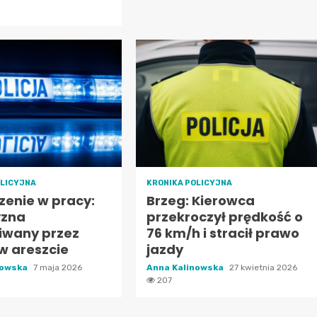
OLICYJNA
KRONIKA POLICYJNA
zenie w pracy:
Brzeg: Kierowca
yzna
przekroczył prędkość o
iwany przez
76 km/h i stracił prawo
 w areszcie
jazdy
nowska
7 maja 2026
Anna Kalinowska
27 kwietnia 2026
207