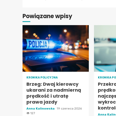
Powiązane wpisy
KRONIKA POLICYJNA
KRONIKA P
Brzeg: Dwaj kierowcy
Przekr
ukarani za nadmierną
prędko
prędkość i utratę
najczę
prawa jazdy
wykroc
kontro
Anna Kalinowska
19 czerwca 2026
127
Anna Kali