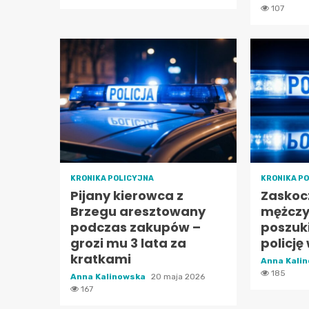
107
KRONIKA POLICYJNA
KRONIKA P
Pijany kierowca z
Zaskoc
Brzegu aresztowany
mężcz
podczas zakupów –
poszuk
grozi mu 3 lata za
policję
kratkami
Anna Kali
185
Anna Kalinowska
20 maja 2026
167