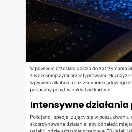
W powiecie brzeskim doszło do zatrzymania 3
z wcześniejszymi przestępstwami. Mężczyzna
wpływem alkoholu oraz złamanie sądowego za
półroczny pobyt w zakładzie karnym.
Intensywne działania p
Policjanci, specjalizujący się w poszukiwaniu
skoordynowane działania, aby odnaleźć miejsc
ustalić, gdzie aktualnie przebywał 30-latek i