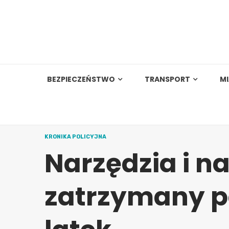
Skip
to
content
BEZPIECZEŃSTWO
TRANSPORT
M
KRONIKA POLICYJNA
Narzędzia i na
zatrzymany p