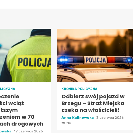
OLICYJNA
KRONIKA POLICYJNA
oczenie
Odbierz swój pojazd w
ści wciąż
Brzegu – Straż Miejska
stszym
czeka na właścicieli!
zeniem w 70
Anna Kalinowska
3 czerwca 2026
lach drogowych
110
nowska
19 czerwca 2026