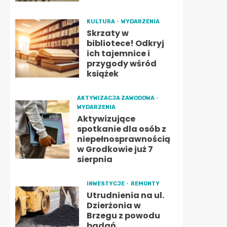
KULTURA
WYDARZENIA
Skrzaty w
bibliotece! Odkryj
ich tajemnice i
przygody wśród
książek
AKTYWIZACJA ZAWODOWA
WYDARZENIA
Aktywizujące
spotkanie dla osób z
niepełnosprawnością
w Grodkowie już 7
sierpnia
INWESTYCJE
REMONTY
Utrudnienia na ul.
Dzierżonia w
Brzegu z powodu
badań