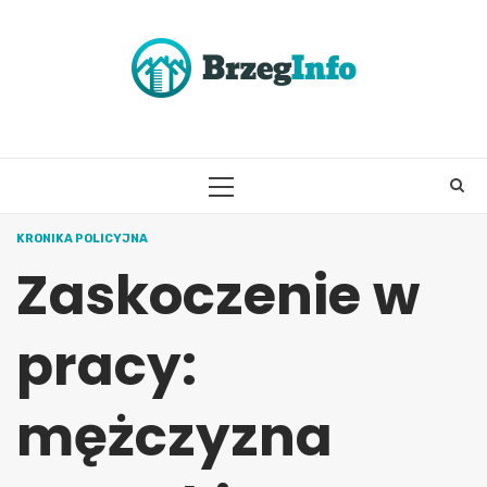
Skip
to
content
PRIMARY
MENU
KRONIKA POLICYJNA
Zaskoczenie w
pracy:
mężczyzna