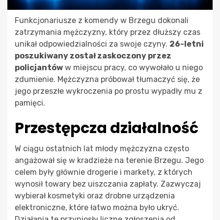
Funkcjonariusze z komendy w Brzegu dokonali
zatrzymania mężczyzny, który przez dłuższy czas
unikał odpowiedzialności za swoje czyny.
26-letni
poszukiwany został zaskoczony przez
policjantów
w miejscu pracy, co wywołało u niego
zdumienie. Mężczyzna próbował tłumaczyć się, że
jego przeszłe wykroczenia po prostu wypadły mu z
pamięci.
Przestępcza działalność
W ciągu ostatnich lat młody mężczyzna często
angażował się w kradzieże na terenie Brzegu. Jego
celem były głównie drogerie i markety, z których
wynosił towary bez uiszczania zapłaty. Zazwyczaj
wybierał kosmetyki oraz drobne urządzenia
elektroniczne, które łatwo można było ukryć.
Działania te przyniosły liczne zgłoszenia od