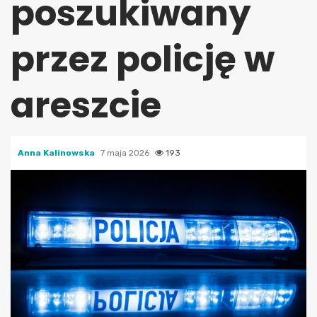
poszukiwany
przez policję w
areszcie
Anna Kalinowska
7 maja 2026
193