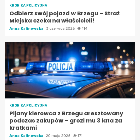
KRONIKA POLICYJNA
Odbierz swój pojazd w Brzegu – Straż
Miejska czeka na właścicieli!
Anna Kalinowska
3 czerwca 2026
114
KRONIKA POLICYJNA
Pijany kierowca z Brzegu aresztowany
podczas zakupów – grozi mu 3 lata za
kratkami
Anna Kalinowska
20 maja 2026
171