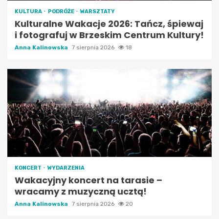
KULTURA
PODRÓŻE
WARSZTATY
Kulturalne Wakacje 2026: Tańcz, śpiewaj
i fotografuj w Brzeskim Centrum Kultury!
Anna Kalinowska
7 sierpnia 2026
18
KONCERT
WYDARZENIA
Wakacyjny koncert na tarasie –
wracamy z muzyczną ucztą!
Anna Kalinowska
7 sierpnia 2026
20