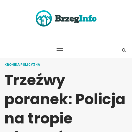
Skip
to
content
PRIMARY
MENU
KRONIKA POLICYJNA
Trzeźwy
poranek: Policja
na tropie