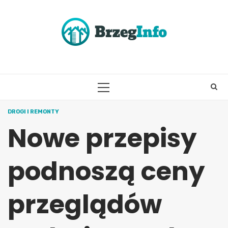
Skip
to
content
PRIMARY
MENU
DROGI I REMONTY
Nowe przepisy
podnoszą ceny
przeglądów