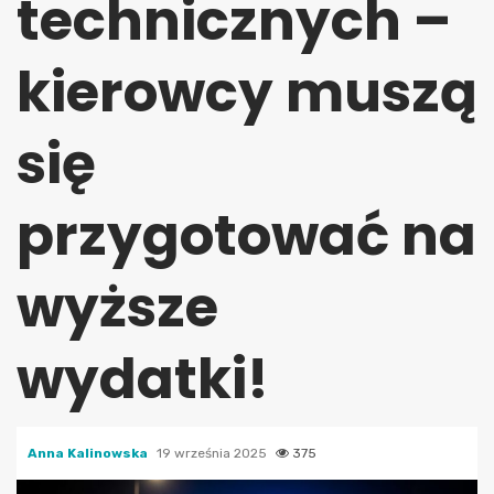
technicznych –
kierowcy muszą
się
przygotować na
wyższe
wydatki!
Anna Kalinowska
19 września 2025
375