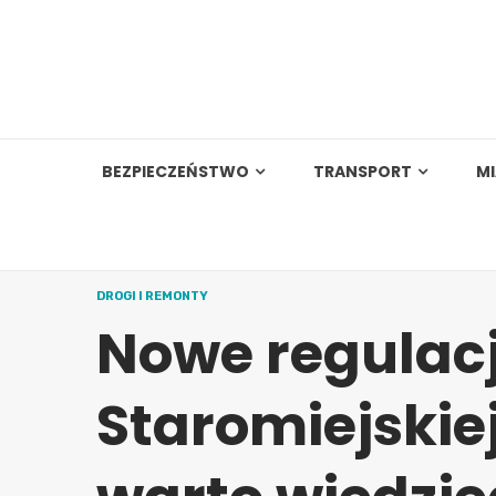
Skip
to
content
BEZPIECZEŃSTWO
TRANSPORT
M
DROGI I REMONTY
Nowe regulacj
Staromiejskie