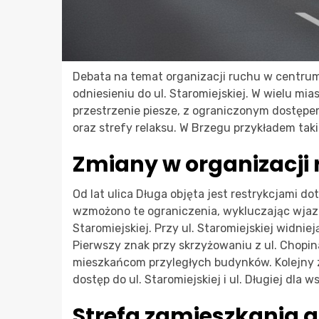
Debata na temat organizacji ruchu w centru
odniesieniu do ul. Staromiejskiej. W wielu mi
przestrzenie piesze, z ograniczonym dostęp
oraz strefy relaksu. W Brzegu przykładem takie
Zmiany w organizacji
Od lat ulica Długa objęta jest restrykcjami
wzmożono te ograniczenia, wykluczając wjazd d
Staromiejskiej. Przy ul. Staromiejskiej widnie
Pierwszy znak przy skrzyżowaniu z ul. Chopina
mieszkańcom przyległych budynków. Kolejny zn
dostęp do ul. Staromiejskiej i ul. Długiej dla
Strefa zamieszkania a