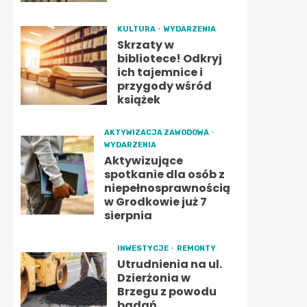
KULTURA
WYDARZENIA
Skrzaty w
bibliotece! Odkryj
ich tajemnice i
przygody wśród
książek
AKTYWIZACJA ZAWODOWA
WYDARZENIA
Aktywizujące
spotkanie dla osób z
niepełnosprawnością
w Grodkowie już 7
sierpnia
INWESTYCJE
REMONTY
Utrudnienia na ul.
Dzierżonia w
Brzegu z powodu
badań