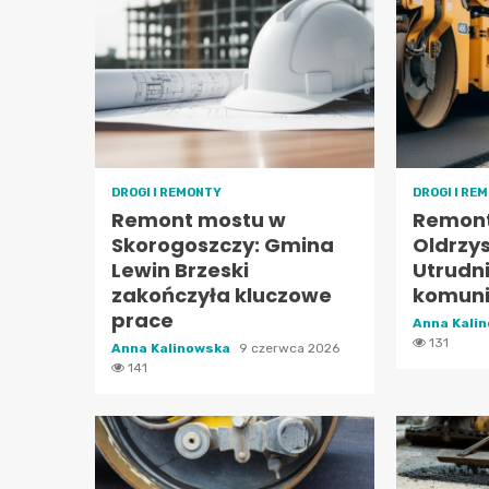
DROGI I REMONTY
DROGI I RE
Remont mostu w
Remont
Skorogoszczy: Gmina
Oldrzy
Lewin Brzeski
Utrudn
zakończyła kluczowe
komuni
prace
Anna Kali
131
Anna Kalinowska
9 czerwca 2026
141