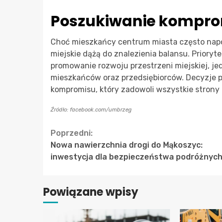
Poszukiwanie kompr
Choć mieszkańcy centrum miasta często napo
miejskie dążą do znalezienia balansu. Priory
promowanie rozwoju przestrzeni miejskiej, je
mieszkańców oraz przedsiębiorców. Decyzje p
kompromisu, który zadowoli wszystkie strony 
Źródło: facebook.com/umbrzeg
Continue
Poprzedni:
Nowa nawierzchnia drogi do Mąkoszyc:
Reading
inwestycja dla bezpieczeństwa podróżnyc
Powiązane wpisy