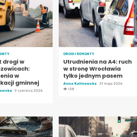
MONTY
DROGI I REMONTY
 drogi w
Utrudnienia na A4: ruch
szowicach:
w stronę Wrocławia
ienia w
tylko jednym pasem
kacji gminnej
Anna Kalinowska
31 maja 2026
138
nowska
9 czerwca 2026