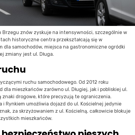
m Brzegu znów zyskuje na intensywności, szczególnie w
astach historyczne centra przekształcają się w
em dla samochodów, miejsca na gastronomiczne ogródki
j zmiany jest ul. Długa.
 ruchu
 dotyczącymi ruchu samochodowego. Od 2012 roku
la mieszkańców zarówno ul. Długiej, jak i pobliskiej ul.
ją znaki drogowe, które precyzują te ograniczenia.
 i Rynkiem umożliwia dojazd do ul. Kościelnej jedynie
ak, za skrzyżowaniem z ul. Kościelną, całkowicie blokuje
 wszystkich mieszkańców.
 bezpieczeństwo pieszych