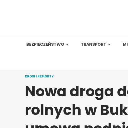
Skip
to
content
BEZPIECZEŃSTWO
TRANSPORT
M
DROGI I REMONTY
Nowa droga d
rolnych w Bu