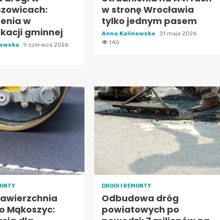
szowicach:
w stronę Wrocławia
ienia w
tylko jednym pasem
kacji gminnej
Anna Kalinowska
31 maja 2026
140
nowska
9 czerwca 2026
MONTY
DROGI I REMONTY
awierzchnia
Odbudowa dróg
do Mąkoszyc:
powiatowych po