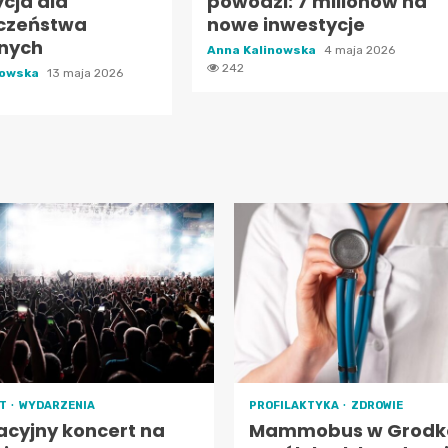
cja dla
powodzi: 7 milionów na
czeństwa
nowe inwestycje
nych
Anna Kalinowska
4 maja 2026
242
nowska
13 maja 2026
RT
WYDARZENIA
PROFILAKTYKA
ZDROWIE
cyjny koncert na
Mammobus w Grodk