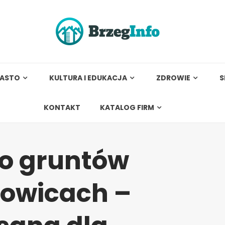
IASTO
KULTURA I EDUKACJA
ZDROWIE
S
KONTAKT
KATALOG FIRM
o gruntów
kowicach –