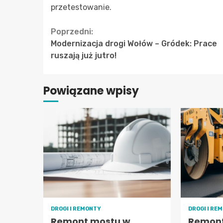
przetestowanie.
Continue
Poprzedni:
Modernizacja drogi Wołów – Gródek: Prace
Reading
ruszają już jutro!
Powiązane wpisy
DROGI I REMONTY
DROGI I RE
Remont mostu w
Remont