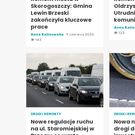
Skorogoszczy: Gmina
Oldrzy
Lewin Brzeski
Utrudn
zakończyła kluczowe
komuni
prace
Anna Kali
133
Anna Kalinowska
9 czerwca 2026
143
DROGI I REMONTY
DROGI I RE
Nowe regulacje ruchu
Nowa n
na ul. Staromiejskiej w
drogi 