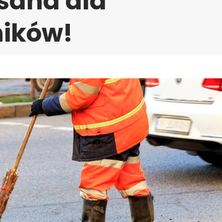
sana dla
ników!