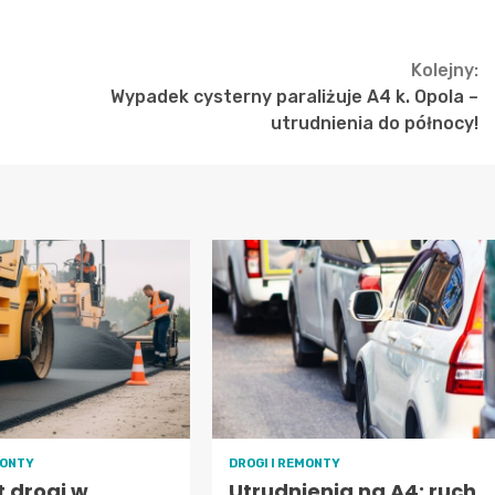
Kolejny:
Wypadek cysterny paraliżuje A4 k. Opola –
utrudnienia do północy!
MONTY
DROGI I REMONTY
 drogi w
Utrudnienia na A4: ruch