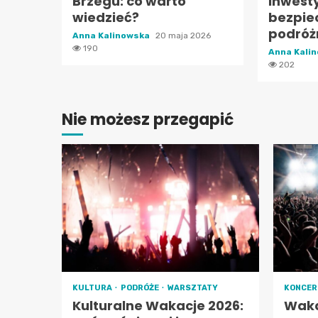
Brzegu: co warto
inwesty
wiedzieć?
bezpie
podróż
Anna Kalinowska
20 maja 2026
190
Anna Kali
202
Nie możesz przegapić
KULTURA
PODRÓŻE
WARSZTATY
KONCE
Kulturalne Wakacje 2026:
Waka