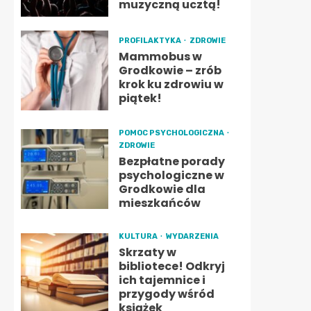
muzyczną ucztą!
PROFILAKTYKA
ZDROWIE
Mammobus w
Grodkowie – zrób
krok ku zdrowiu w
piątek!
POMOC PSYCHOLOGICZNA
ZDROWIE
Bezpłatne porady
psychologiczne w
Grodkowie dla
mieszkańców
KULTURA
WYDARZENIA
Skrzaty w
bibliotece! Odkryj
ich tajemnice i
przygody wśród
książek