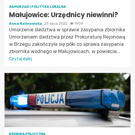
SAMORZĄD I POLITYKA LOKALNA
Małujowice: Urzędnicy niewinni?
Anna Kalinowska
25 lipca 2022
1909
Umorzenie śledztwa w sprawie zasypania zbiornika
Umorzeniem śledztwa przez Prokuraturę Rejonową
w Brzegu zakończyła się póki co sprawa zasypania
zbiornika wodnego w Małujowicach, w powiecie...
Czytaj dalej
KRONIKA POLICYJNA