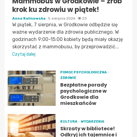
Mammobus w Grodkowie – zrób
krok ku zdrowiu w piątek!
Anna Kalinowska
5 sierpnia 2026
23
W piątek, 7 sierpnia, w Grodkowie odbędzie się
ważne wydarzenie dla zdrowia publicznego. W
godzinach 9:00-15:00 kobiety będą miały okazję
skorzystać z mammobusu, by przeprowadzić...
Czytaj dalej
POMOC PSYCHOLOGICZNA
ZDROWIE
Bezpłatne porady
psychologiczne w
Grodkowie dla
mieszkańców
KULTURA
WYDARZENIA
Skrzaty w bibliotece!
Odkryj ich tajemnice i