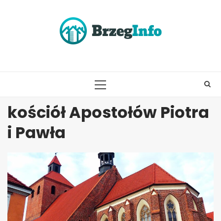
Skip
to
content
PRIMARY
MENU
kościół Apostołów Piotra
i Pawła