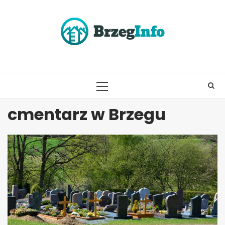
Skip
to
content
PRIMARY
MENU
cmentarz w Brzegu