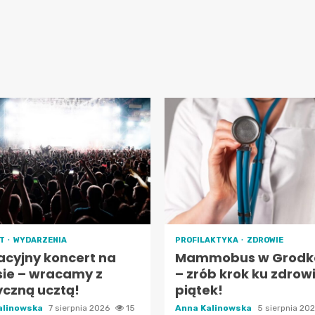
RT
WYDARZENIA
PROFILAKTYKA
ZDROWIE
cyjny koncert na
Mammobus w Grodk
sie – wracamy z
– zrób krok ku zdrow
czną ucztą!
piątek!
alinowska
7 sierpnia 2026
15
Anna Kalinowska
5 sierpnia 20