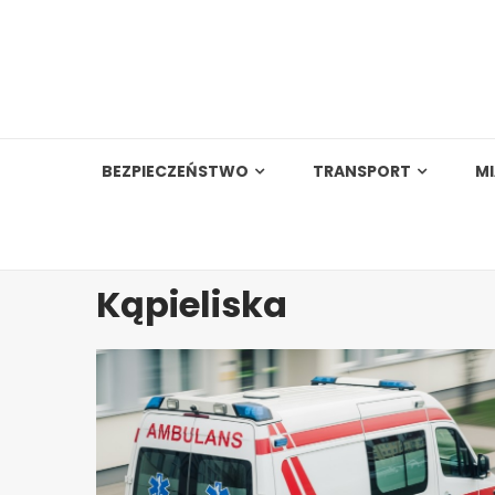
Skip
to
content
BEZPIECZEŃSTWO
TRANSPORT
M
Kąpieliska