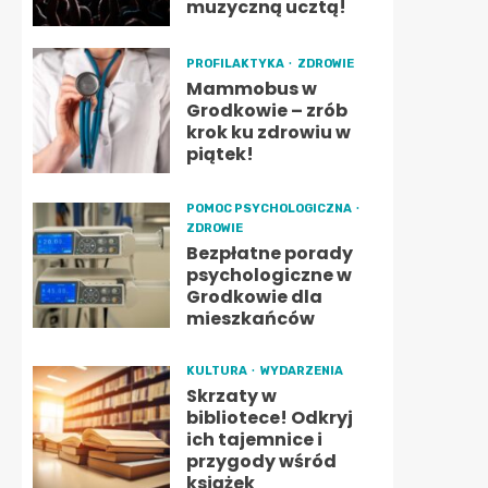
muzyczną ucztą!
PROFILAKTYKA
ZDROWIE
Mammobus w
Grodkowie – zrób
krok ku zdrowiu w
piątek!
POMOC PSYCHOLOGICZNA
ZDROWIE
Bezpłatne porady
psychologiczne w
Grodkowie dla
mieszkańców
KULTURA
WYDARZENIA
Skrzaty w
bibliotece! Odkryj
ich tajemnice i
przygody wśród
książek