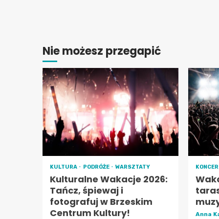
Nie możesz przegapić
KULTURA
PODRÓŻE
WARSZTATY
KONCE
Kulturalne Wakacje 2026:
Waka
Tańcz, śpiewaj i
tara
fotografuj w Brzeskim
muzy
Centrum Kultury!
Anna K