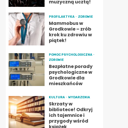
muzyczną ucztą!
PROFILAKTYKA
ZDROWIE
Mammobus w
Grodkowie – zrób
krok ku zdrowiu w
piątek!
POMOC PSYCHOLOGICZNA
ZDROWIE
Bezpłatne porady
psychologiczne w
Grodkowie dla
mieszkańców
KULTURA
WYDARZENIA
Skrzaty w
bibliotece! Odkryj
ich tajemnice i
przygody wśród
książek