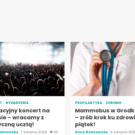
RT
WYDARZENIA
PROFILAKTYKA
ZDROWIE
cyjny koncert na
Mammobus w Grodk
sie – wracamy z
– zrób krok ku zdrow
czną ucztą!
piątek!
alinowska
7 sierpnia 2026
20
Anna Kalinowska
5 sierpnia 20