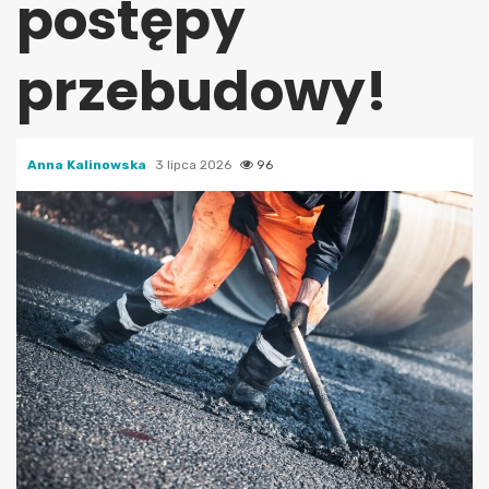
postępy
przebudowy!
Anna Kalinowska
3 lipca 2026
96