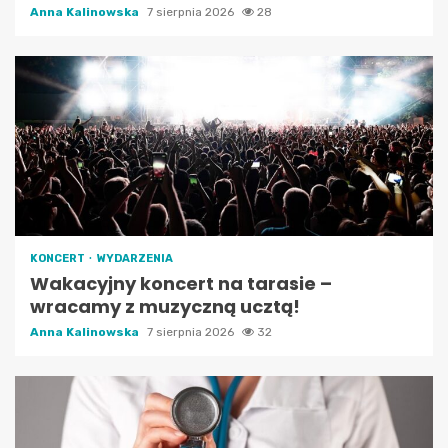
Anna Kalinowska
7 sierpnia 2026
28
KONCERT
WYDARZENIA
Wakacyjny koncert na tarasie –
wracamy z muzyczną ucztą!
Anna Kalinowska
7 sierpnia 2026
32