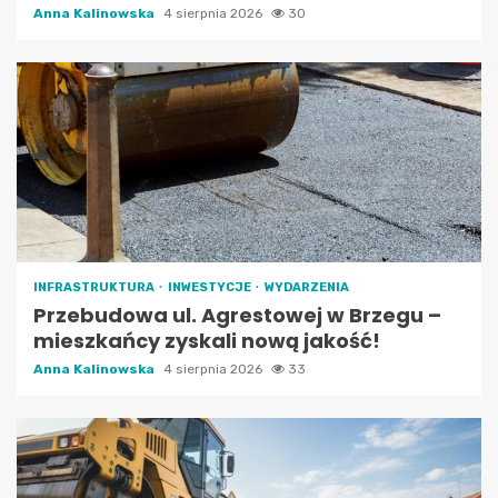
Anna Kalinowska
4 sierpnia 2026
30
INFRASTRUKTURA
INWESTYCJE
WYDARZENIA
Przebudowa ul. Agrestowej w Brzegu –
mieszkańcy zyskali nową jakość!
Anna Kalinowska
4 sierpnia 2026
33