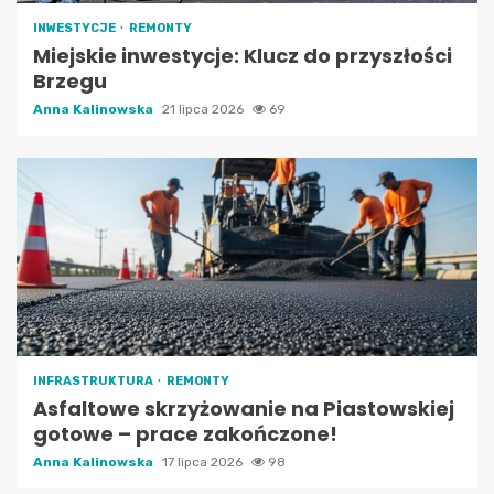
INWESTYCJE
REMONTY
Miejskie inwestycje: Klucz do przyszłości
Brzegu
Anna Kalinowska
21 lipca 2026
69
INFRASTRUKTURA
REMONTY
Asfaltowe skrzyżowanie na Piastowskiej
gotowe – prace zakończone!
Anna Kalinowska
17 lipca 2026
98