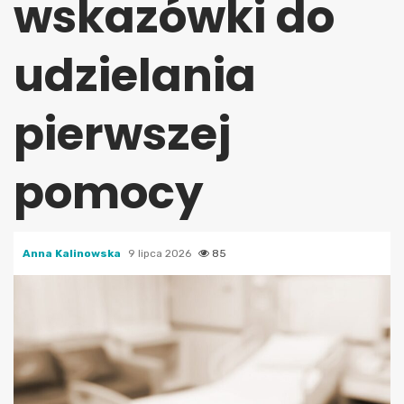
wskazówki do
udzielania
pierwszej
pomocy
Anna Kalinowska
9 lipca 2026
85