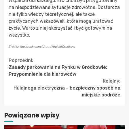
wsparcie dla każdego, kto chce być przygotowany
na niespodziewane sytuacje zdrowotne. Dostarcza
nie tylko wiedzy teoretycznej, ale także
praktycznych wskazówek, które mogą uratować
życie. Warto z niej skorzystać i być gotowym na
wszystko.
Źródło: facebook.com/UrzadMiejskiGrodkow
Continue
Poprzedni:
Zasady parkowania na Rynku w Grodkowie:
Reading
Przypomnienie dla kierowców
Kolejny:
Hulajnoga elektryczna – bezpieczny sposób na
miejskie podróże
Powiązane wpisy