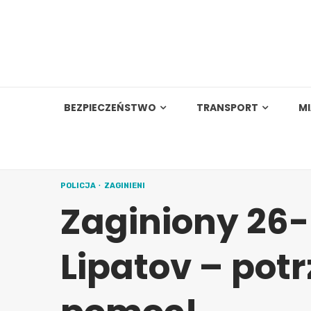
Skip
to
content
BEZPIECZEŃSTWO
TRANSPORT
M
POLICJA
ZAGINIENI
Zaginiony 26-l
Lipatov – pot