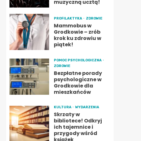
muzyczną ucztą!
PROFILAKTYKA
ZDROWIE
Mammobus w
Grodkowie – zrób
krok ku zdrowiu w
piątek!
POMOC PSYCHOLOGICZNA
ZDROWIE
Bezpłatne porady
psychologiczne w
Grodkowie dla
mieszkańców
KULTURA
WYDARZENIA
Skrzaty w
bibliotece! Odkryj
ich tajemnice i
przygody wśród
książek