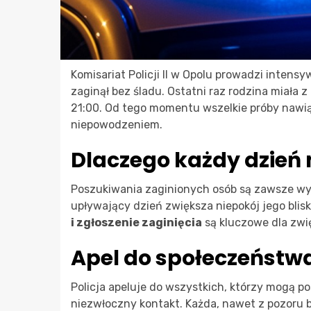
Komisariat Policji II w Opolu prowadzi intens
zaginął bez śladu. Ostatni raz rodzina miała 
21:00. Od tego momentu wszelkie próby nawi
niepowodzeniem.
Dlaczego każdy dzień
Poszukiwania zaginionych osób są zawsze wy
upływający dzień zwiększa niepokój jego bliski
i zgłoszenie zaginięcia
są kluczowe dla zwię
Apel do społeczeństw
Policja apeluje do wszystkich, którzy mogą po
niezwłoczny kontakt. Każda, nawet z pozoru b