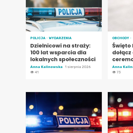
POLICJA
WYDARZENIA
OBCHODY
Dzielnicowi na straży:
Święto 
100 lat wsparcia dla
dołącz 
lokalnych społeczności
ceremon
Anna Kalinowska
1 sierpnia 2026
Anna Kali
41
73