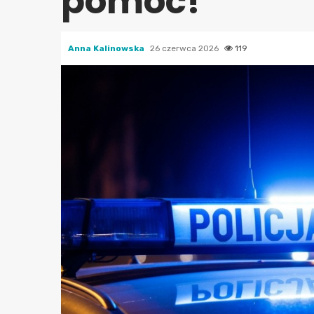
pomoc!
Anna Kalinowska
26 czerwca 2026
119