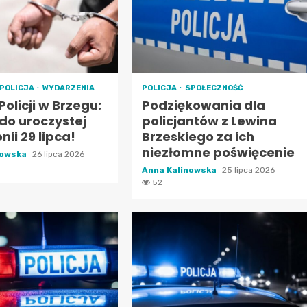
POLICJA
WYDARZENIA
POLICJA
SPOŁECZNOŚĆ
Policji w Brzegu:
Podziękowania dla
do uroczystej
policjantów z Lewina
ii 29 lipca!
Brzeskiego za ich
niezłomne poświęcenie
nowska
26 lipca 2026
Anna Kalinowska
25 lipca 2026
52