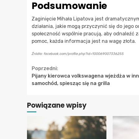
Podsumowanie
Zaginięcie Mihała Lipatova jest dramatycznym
działania, jakie mogą przyczynić się do jego o
społeczność wspólnie pracują, aby odnaleźć 
pomoc, każda informacja jest na wagę złota.
Źródło: facebook.com/profile.php?id=100069007336255
Continue
Poprzedni:
Pijany kierowca volkswagena wjeżdża w in
Reading
samochód, spiesząc się na grilla
Powiązane wpisy