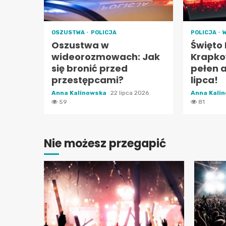
OSZUSTWA
POLICJA
POLICJA
Oszustwa w
Święto 
wideorozmowach: Jak
Krapko
się bronić przed
pełen a
przestępcami?
lipca!
Anna Kalinowska
22 lipca 2026
Anna Kali
59
81
Nie możesz przegapić