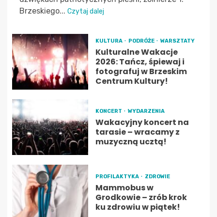
Brzeskiego...
Czytaj dalej
KULTURA
PODRÓŻE
WARSZTATY
Kulturalne Wakacje
2026: Tańcz, śpiewaj i
fotografuj w Brzeskim
Centrum Kultury!
KONCERT
WYDARZENIA
Wakacyjny koncert na
tarasie – wracamy z
muzyczną ucztą!
PROFILAKTYKA
ZDROWIE
Mammobus w
Grodkowie – zrób krok
ku zdrowiu w piątek!