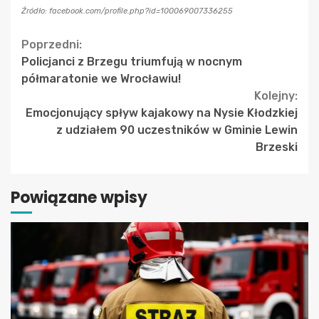
Źródło: facebook.com/profile.php?id=100069007336255
Continue
Poprzedni:
Policjanci z Brzegu triumfują w nocnym
Reading
półmaratonie we Wrocławiu!
Kolejny:
Emocjonujący spływ kajakowy na Nysie Kłodzkiej
z udziałem 90 uczestników w Gminie Lewin
Brzeski
Powiązane wpisy