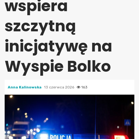
wspiera
szczytną
inicjatywę na
Wyspie Bolko
Anna Kalinowska
13 czerwca 2026
163