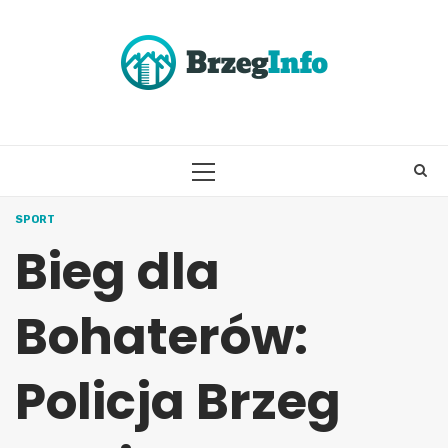
Skip
to
content
PRIMARY
MENU
SPORT
Bieg dla
Bohaterów:
Policja Brzeg