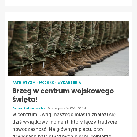
PATRIOTYZM
WOJSKO
WYDARZENIA
Brzeg w centrum wojskowego
święta!
Anna Kalinowska
9 sierpnia 2026
14
W centrum uwagi naszego miasta znalazł się
dziś wyjątkowy moment, który łączy tradycję i
nowoczesność. Na głównym placu, przy
dźwiękach patriotycznych pieśni, żołnierze 1.