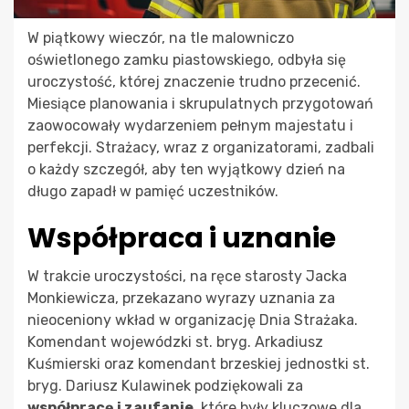
W piątkowy wieczór, na tle malowniczo
oświetlonego zamku piastowskiego, odbyła się
uroczystość, której znaczenie trudno przecenić.
Miesiące planowania i skrupulatnych przygotowań
zaowocowały wydarzeniem pełnym majestatu i
perfekcji. Strażacy, wraz z organizatorami, zadbali
o każdy szczegół, aby ten wyjątkowy dzień na
długo zapadł w pamięć uczestników.
Współpraca i uznanie
W trakcie uroczystości, na ręce starosty Jacka
Monkiewicza, przekazano wyrazy uznania za
nieoceniony wkład w organizację Dnia Strażaka.
Komendant wojewódzki st. bryg. Arkadiusz
Kuśmierski oraz komendant brzeskiej jednostki st.
bryg. Dariusz Kulawinek podziękowali za
współpracę i zaufanie
, które były kluczowe dla