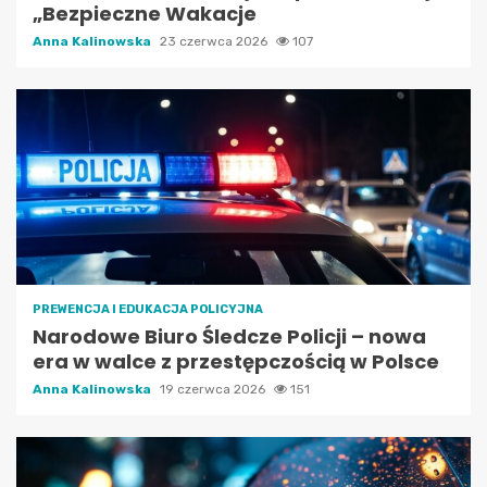
„Bezpieczne Wakacje
Anna Kalinowska
23 czerwca 2026
107
PREWENCJA I EDUKACJA POLICYJNA
Narodowe Biuro Śledcze Policji – nowa
era w walce z przestępczością w Polsce
Anna Kalinowska
19 czerwca 2026
151