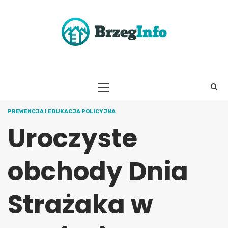
Skip
to
content
PRIMARY
MENU
PREWENCJA I EDUKACJA POLICYJNA
Uroczyste
obchody Dnia
Strażaka w