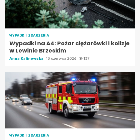
WYPADKI I ZDARZENIA
Wypadki na A4: Pożar ciężarówki i kolizje
w Lewinie Brzeskim
Anna Kalinowska
13 czerwca 2026
137
WYPADKI I ZDARZENIA