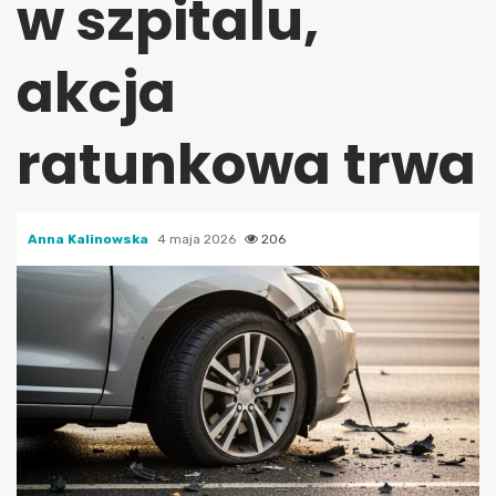
w szpitalu,
akcja
ratunkowa trwa
Anna Kalinowska
4 maja 2026
206