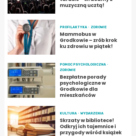
muzyczną ucztą!
PROFILAKTYKA
ZDROWIE
Mammobus w
Grodkowie – zrób krok
ku zdrowiu w piątek!
POMOC PSYCHOLOGICZNA
ZDROWIE
Bezpłatne porady
psychologiczne w
Grodkowie dla
mieszkańców
KULTURA
WYDARZENIA
Skrzaty w bibliotece!
Odkryj ich tajemnice i
przygody wśród książek