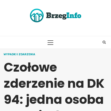
Skip
to
content
PRIMARY
MENU
WYPADKI I ZDARZENIA
Czołowe
zderzenie na DK
94: jedna osoba