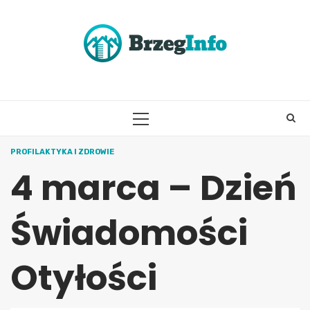
Skip
to
content
PRIMARY
MENU
PROFILAKTYKA I ZDROWIE
4 marca – Dzień
Świadomości
Otyłości