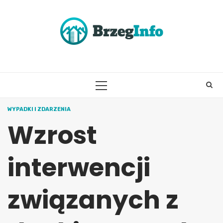
Skip
to
content
PRIMARY
MENU
WYPADKI I ZDARZENIA
Wzrost
interwencji
związanych z