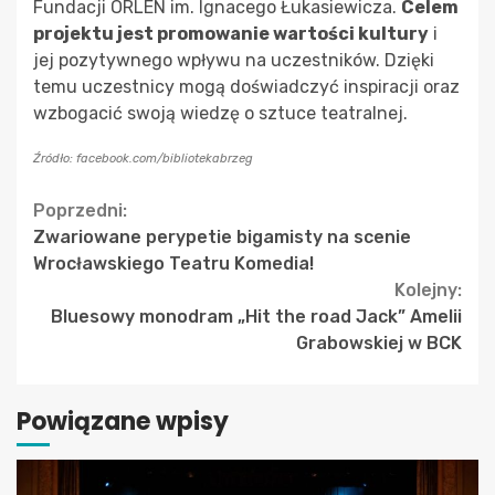
Fundacji ORLEN im. Ignacego Łukasiewicza.
Celem
projektu jest promowanie wartości kultury
i
jej pozytywnego wpływu na uczestników. Dzięki
temu uczestnicy mogą doświadczyć inspiracji oraz
wzbogacić swoją wiedzę o sztuce teatralnej.
Źródło: facebook.com/bibliotekabrzeg
Continue
Poprzedni:
Zwariowane perypetie bigamisty na scenie
Reading
Wrocławskiego Teatru Komedia!
Kolejny:
Bluesowy monodram „Hit the road Jack” Amelii
Grabowskiej w BCK
Powiązane wpisy