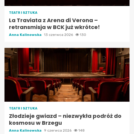
TEATR I SZTUKA
La Traviata z Arena di Verona –
retransmisja w BCK już wkrótce!
Anna Kalinowska
13 czerwca 2026
130
TEATR I SZTUKA
Złodzieje gwiazd – niezwykła podróż do
kosmosu w Brzegu
Anna Kalinowska
9 czerwca 2026
148