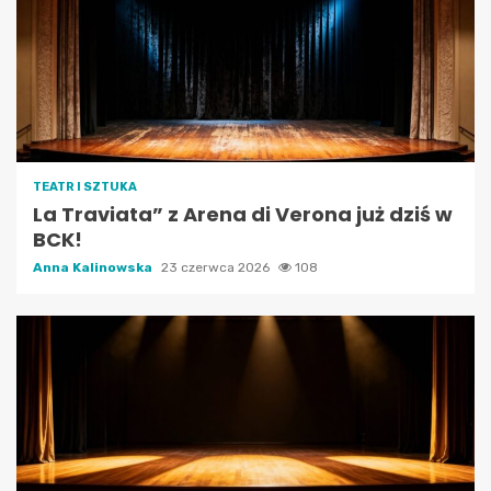
TEATR I SZTUKA
La Traviata” z Arena di Verona już dziś w
BCK!
Anna Kalinowska
23 czerwca 2026
108