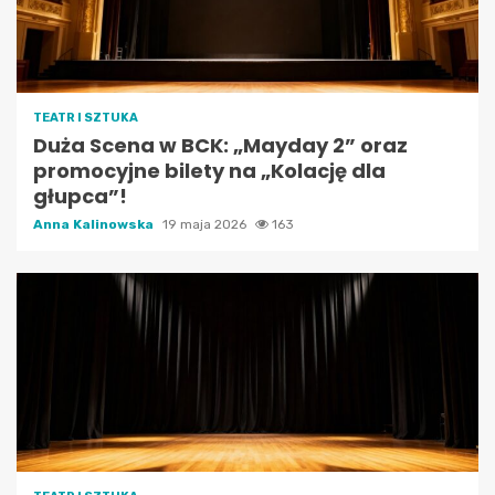
TEATR I SZTUKA
Duża Scena w BCK: „Mayday 2” oraz
promocyjne bilety na „Kolację dla
głupca”!
Anna Kalinowska
19 maja 2026
163