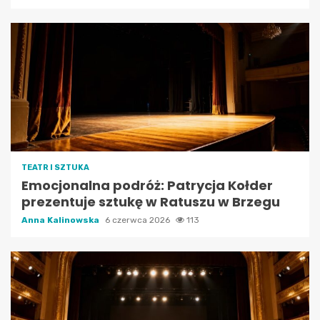
TEATR I SZTUKA
Emocjonalna podróż: Patrycja Kołder
prezentuje sztukę w Ratuszu w Brzegu
Anna Kalinowska
6 czerwca 2026
113