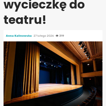
wycieczkę do
teatru!
Anna Kalinowska
27 lutego 2026
319