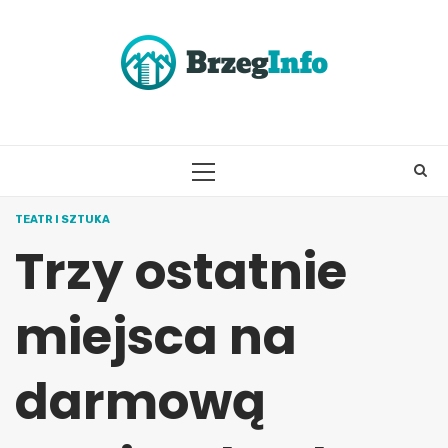
Skip
to
content
PRIMARY
MENU
TEATR I SZTUKA
Trzy ostatnie
miejsca na
darmową