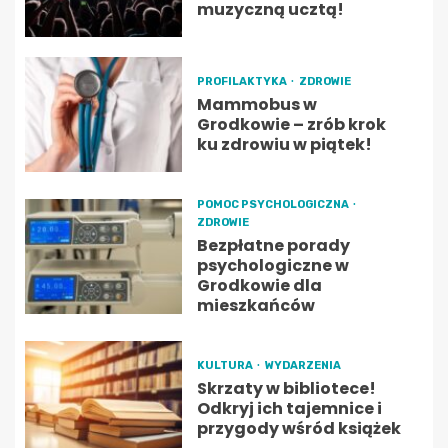
muzyczną ucztą!
PROFILAKTYKA
ZDROWIE
Mammobus w
Grodkowie – zrób krok
ku zdrowiu w piątek!
POMOC PSYCHOLOGICZNA
ZDROWIE
Bezpłatne porady
psychologiczne w
Grodkowie dla
mieszkańców
KULTURA
WYDARZENIA
Skrzaty w bibliotece!
Odkryj ich tajemnice i
przygody wśród książek