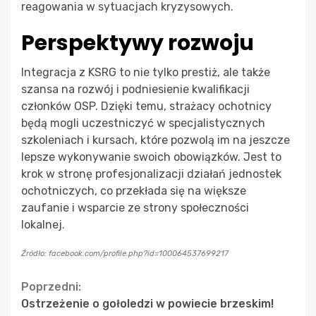
reagowania w sytuacjach kryzysowych.
Perspektywy rozwoju
Integracja z KSRG to nie tylko prestiż, ale także
szansa na rozwój i podniesienie kwalifikacji
członków OSP. Dzięki temu, strażacy ochotnicy
będą mogli uczestniczyć w specjalistycznych
szkoleniach i kursach, które pozwolą im na jeszcze
lepsze wykonywanie swoich obowiązków. Jest to
krok w stronę profesjonalizacji działań jednostek
ochotniczych, co przekłada się na większe
zaufanie i wsparcie ze strony społeczności
lokalnej.
Źródło: facebook.com/profile.php?id=100064537699217
Continue
Poprzedni:
Ostrzeżenie o gołoledzi w powiecie brzeskim!