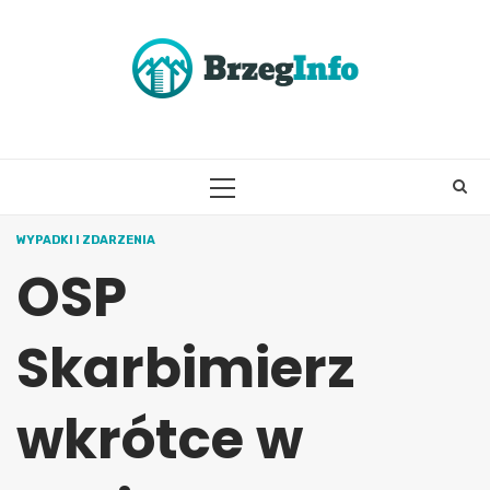
Skip
to
content
PRIMARY
MENU
WYPADKI I ZDARZENIA
OSP
Skarbimierz
wkrótce w