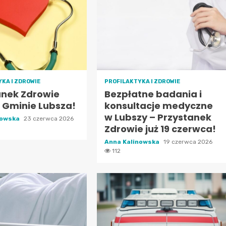
KA I ZDROWIE
PROFILAKTYKA I ZDROWIE
anek Zdrowie
Bezpłatne badania i
 Gminie Lubsza!
konsultacje medyczne
w Lubszy – Przystanek
nowska
23 czerwca 2026
Zdrowie już 19 czerwca!
Anna Kalinowska
19 czerwca 2026
112