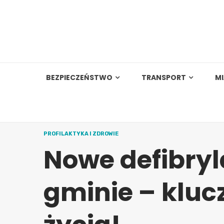
Skip
to
content
BEZPIECZEŃSTWO
TRANSPORT
M
PROFILAKTYKA I ZDROWIE
Nowe defibryl
gminie – kluc