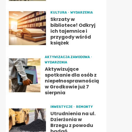
KULTURA
WYDARZENIA
Skrzaty w
bibliotece! Odkryj
ich tajemnice i
przygody wśród
książek
AKTYWIZACJA ZAWODOWA
WYDARZENIA
Aktywizujące
spotkanie dla osób z
niepełnosprawnością
w Grodkowie już 7
sierpnia
INWESTYCJE
REMONTY
Utrudnienia na ul.
Dzierżonia w
Brzegu z powodu
badań