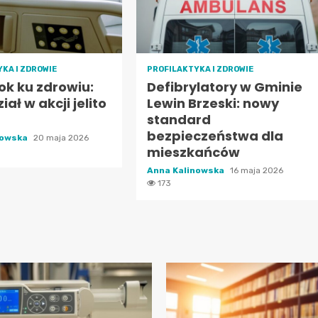
KA I ZDROWIE
PROFILAKTYKA I ZDROWIE
ok ku zdrowiu:
Defibrylatory w Gminie
iał w akcji jelito
Lewin Brzeski: nowy
standard
bezpieczeństwa dla
nowska
20 maja 2026
mieszkańców
Anna Kalinowska
16 maja 2026
173