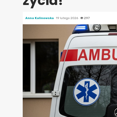
życia!
Anna Kalinowska
19 lutego 2026
297