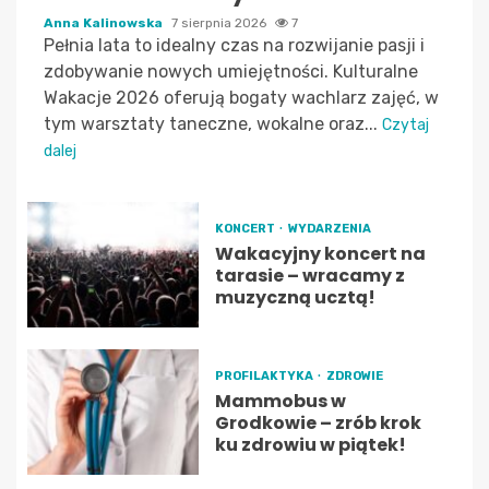
Anna Kalinowska
7 sierpnia 2026
7
Pełnia lata to idealny czas na rozwijanie pasji i
zdobywanie nowych umiejętności. Kulturalne
Wakacje 2026 oferują bogaty wachlarz zajęć, w
tym warsztaty taneczne, wokalne oraz...
Czytaj
dalej
KONCERT
WYDARZENIA
Wakacyjny koncert na
tarasie – wracamy z
muzyczną ucztą!
PROFILAKTYKA
ZDROWIE
Mammobus w
Grodkowie – zrób krok
ku zdrowiu w piątek!