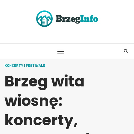
Skip
to
content
PRIMARY
MENU
KONCERTY I FESTIWALE
Brzeg wita
wiosnę:
koncerty,