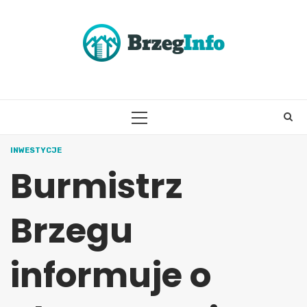
Skip
to
content
PRIMARY
MENU
INWESTYCJE
Burmistrz
Brzegu
informuje o