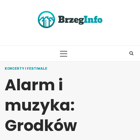
Skip
to
content
PRIMARY
MENU
KONCERTY I FESTIWALE
Alarm i
muzyka:
Grodków