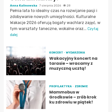
Anna Kalinowska
7 sierpnia 2026
28
Pełnia lata to idealny czas na rozwijanie pasji i
zdobywanie nowych umiejętności. Kulturalne
Wakacje 2026 oferują bogaty wachlarz zajęć, w
tym warsztaty taneczne, wokalne oraz...
Czytaj
dalej
KONCERT
WYDARZENIA
Wakacyjny koncert na
tarasie – wracamy z
muzyczną ucztą!
PROFILAKTYKA
ZDROWIE
Mammobus w
Grodkowie – zrób krok
ku zdrowiu w piątek!