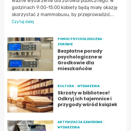
ważne wydarzenie dla zdrowia publicznego. W
godzinach 9:00-15:00 kobiety będą miały okazję
skorzystać z mammobusu, by przeprowadzić...
Czytaj dalej
POMOC PSYCHOLOGICZNA
ZDROWIE
Bezpłatne porady
psychologiczne w
Grodkowie dla
mieszkańców
KULTURA
WYDARZENIA
Skrzaty w bibliotece!
Odkryj ich tajemnice i
przygody wśród książek
AKTYWIZACJA ZAWODOWA
WYDARZENIA