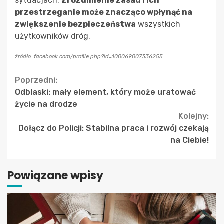
sytuacjach.
Zrozumienie zasad i ich
przestrzeganie może znacząco wpłynąć na
zwiększenie bezpieczeństwa
wszystkich
użytkowników dróg.
źródło: facebook.com/profile.php?id=100069007336255
Continue
Poprzedni:
Odblaski: mały element, który może uratować
Reading
życie na drodze
Kolejny:
Dołącz do Policji: Stabilna praca i rozwój czekają
na Ciebie!
Powiązane wpisy