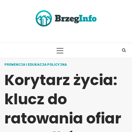
Skip
to
content
PRIMARY
MENU
PREWENCJA I EDUKACJA POLICYJNA
Korytarz życia:
klucz do
ratowania ofiar