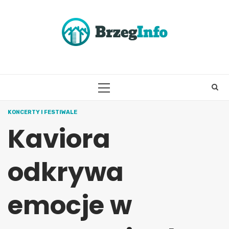
Skip
to
content
PRIMARY
MENU
KONCERTY I FESTIWALE
Kaviora
odkrywa
emocje w