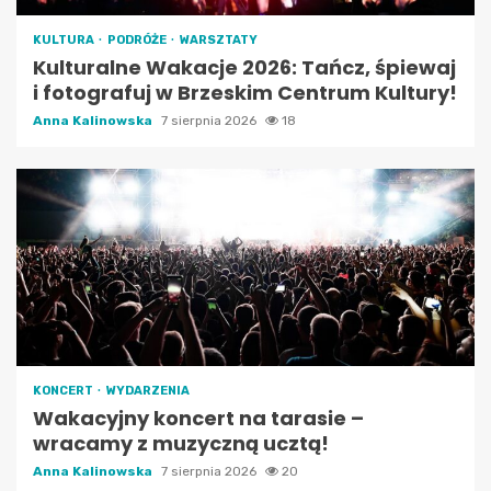
KULTURA
PODRÓŻE
WARSZTATY
Kulturalne Wakacje 2026: Tańcz, śpiewaj
i fotografuj w Brzeskim Centrum Kultury!
Anna Kalinowska
7 sierpnia 2026
18
KONCERT
WYDARZENIA
Wakacyjny koncert na tarasie –
wracamy z muzyczną ucztą!
Anna Kalinowska
7 sierpnia 2026
20