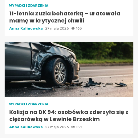
WYPADKI I ZDARZENIA
11-letnia Zuzia bohaterką – uratowała
mamę w krytycznej chwili
Anna Kalinowska
27 maja 2026
165
WYPADKI I ZDARZENIA
Kolizja na DK 94: osobówka zderzyła się z
ciężarówką w Lewinie Brzeskim
Anna Kalinowska
27 maja 2026
159