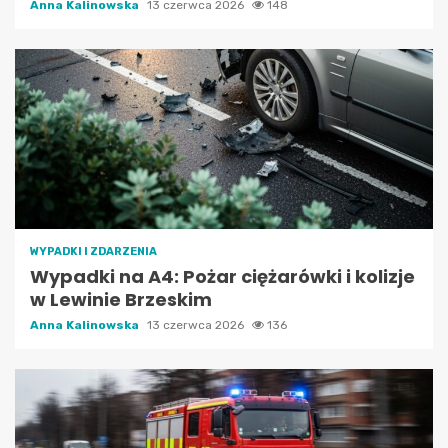
Anna Kalinowska
13 czerwca 2026
148
WYPADKI I ZDARZENIA
Wypadki na A4: Pożar ciężarówki i kolizje
w Lewinie Brzeskim
Anna Kalinowska
13 czerwca 2026
136