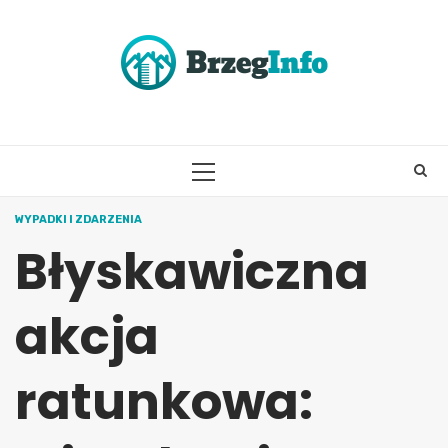
Skip
to
content
PRIMARY
MENU
WYPADKI I ZDARZENIA
Błyskawiczna
akcja
ratunkowa: