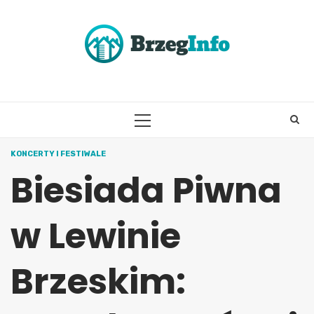
Skip
to
content
PRIMARY
MENU
KONCERTY I FESTIWALE
Biesiada Piwna
w Lewinie
Brzeskim: