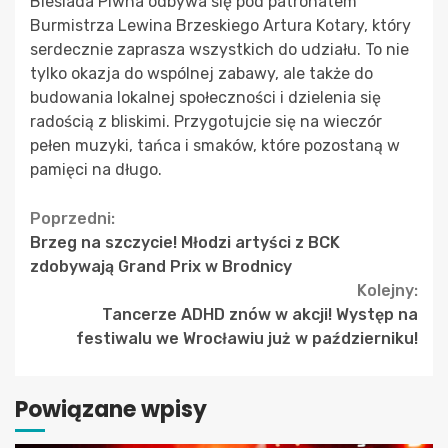
Biesiada Piwna odbywa się pod patronatem
Burmistrza Lewina Brzeskiego Artura Kotary, który
serdecznie zaprasza wszystkich do udziału. To nie
tylko okazja do wspólnej zabawy, ale także do
budowania lokalnej społeczności i dzielenia się
radością z bliskimi. Przygotujcie się na wieczór
pełen muzyki, tańca i smaków, które pozostaną w
pamięci na długo.
Continue
Poprzedni:
Brzeg na szczycie! Młodzi artyści z BCK
Reading
zdobywają Grand Prix w Brodnicy
Kolejny:
Tancerze ADHD znów w akcji! Występ na
festiwalu we Wrocławiu już w październiku!
Powiązane wpisy