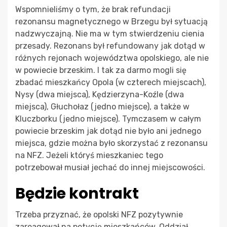
Wspomnieliśmy o tym, że brak refundacji
rezonansu magnetycznego w Brzegu był sytuacją
nadzwyczajną. Nie ma w tym stwierdzeniu cienia
przesady. Rezonans był refundowany jak dotąd w
różnych rejonach województwa opolskiego, ale nie
w powiecie brzeskim. I tak za darmo mogli się
zbadać mieszkańcy Opola (w czterech miejscach),
Nysy (dwa miejsca), Kędzierzyna-Koźle (dwa
miejsca), Głuchołaz (jedno miejsce), a także w
Kluczborku (jedno miejsce). Tymczasem w całym
powiecie brzeskim jak dotąd nie było ani jednego
miejsca, gdzie można było skorzystać z rezonansu
na NFZ. Jeżeli któryś mieszkaniec tego
potrzebował musiał jechać do innej miejscowości.
Będzie kontrakt
Trzeba przyznać, że opolski NFZ pozytywnie
zareagował na petycję mieszkańców. Oddział