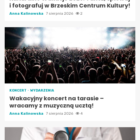
i fotografuj w Brzeskim Centrum Kultury!
Anna Kalinowska
7 sierpnia 2026
2
KONCERT
WYDARZENIA
Wakacyjny koncert na tarasie –
wracamy z muzyczną ucztą!
Anna Kalinowska
7 sierpnia 2026
4