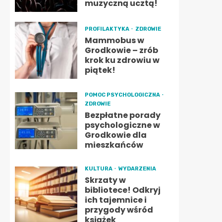
muzyczną ucztą!
PROFILAKTYKA
ZDROWIE
Mammobus w
Grodkowie – zrób
krok ku zdrowiu w
piątek!
POMOC PSYCHOLOGICZNA
ZDROWIE
Bezpłatne porady
psychologiczne w
Grodkowie dla
mieszkańców
KULTURA
WYDARZENIA
Skrzaty w
bibliotece! Odkryj
ich tajemnice i
przygody wśród
książek