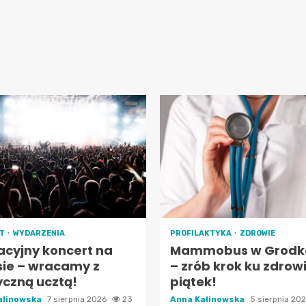
RT
WYDARZENIA
PROFILAKTYKA
ZDROWIE
cyjny koncert na
Mammobus w Grodk
sie – wracamy z
– zrób krok ku zdrow
czną ucztą!
piątek!
alinowska
7 sierpnia 2026
23
Anna Kalinowska
5 sierpnia 20