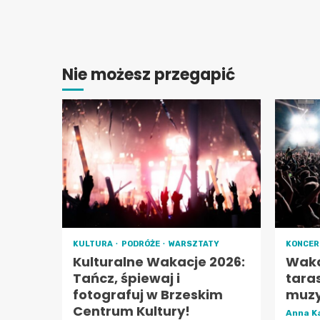
Nie możesz przegapić
KULTURA
PODRÓŻE
WARSZTATY
KONCE
Kulturalne Wakacje 2026:
Waka
Tańcz, śpiewaj i
tara
fotografuj w Brzeskim
muzy
Centrum Kultury!
Anna K