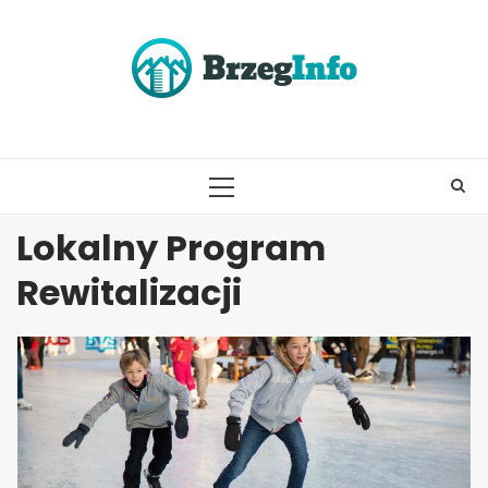
Skip
to
content
PRIMARY
MENU
Lokalny Program
Rewitalizacji