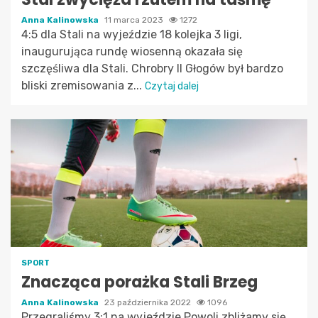
Anna Kalinowska
11 marca 2023
1272
4:5 dla Stali na wyjeździe 18 kolejka 3 ligi,
inaugurująca rundę wiosenną okazała się
szczęśliwa dla Stali. Chrobry II Głogów był bardzo
bliski zremisowania z...
Czytaj dalej
SPORT
Znacząca porażka Stali Brzeg
Anna Kalinowska
23 października 2022
1096
Przegraliśmy 3:1 na wyjeździe Powoli zbliżamy się