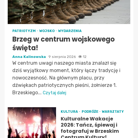
PATRIOTYZM
WOJSKO
WYDARZENIA
Brzeg w centrum wojskowego
święta!
Anna Kalinowska
9 sierpnia 2026
12
W centrum uwagi naszego miasta znalazł się
dziś wyjątkowy moment, który łączy tradycję i
nowoczesność. Na głównym placu, przy
dźwiękach patriotycznych pieśni, żołnierze 1.
Brzeskiego...
Czytaj dalej
KULTURA
PODRÓŻE
WARSZTATY
Kulturalne Wakacje
2026: Tańcz, śpiewaj i
fotografuj w Brzeskim
Centrum Kultury!