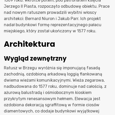
1569 roku. Wkrótce potem, pod patronatem księcia
Jerzego II Piasta, rozpoczęto odbudowę obiektu. Prace
nad nowym ratuszem prowadzili wybitni włoscy
architekci: Bernard Niuron i Jakub Parr. Ich projekt
nadał budynkowi formę reprezentacyjnego pałacu
miejskiego, który został ukończony w 1577 roku.
Architektura
Wygląd zewnętrzny
Ratusz w Brzegu wyróżnia się imponującą fasadą
zachodnią, ozdobioną arkadową loggią flankowaną
dwiema wieżami komunikacyjnymi. Wieża zegarowa,
nadbudowana do 1577 roku, dominuje nad całością, z
ażurową balustradą i ośmiobocznym kioskiem
przykrytym renesansowym hełmem. Elewacja jest
ozdobiona dekoracją sgraffitową w formie ciosów
diamentowych, co dodaje budynkowi wyjątkowej