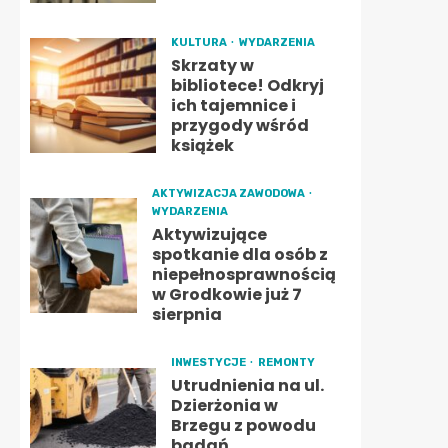
KULTURA
WYDARZENIA
Skrzaty w
bibliotece! Odkryj
ich tajemnice i
przygody wśród
książek
AKTYWIZACJA ZAWODOWA
WYDARZENIA
Aktywizujące
spotkanie dla osób z
niepełnosprawnością
w Grodkowie już 7
sierpnia
INWESTYCJE
REMONTY
Utrudnienia na ul.
Dzierżonia w
Brzegu z powodu
badań