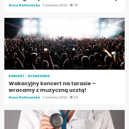
Anna Kalinowska
7 sierpnia 2026
18
KONCERT
WYDARZENIA
Wakacyjny koncert na tarasie –
wracamy z muzyczną ucztą!
Anna Kalinowska
7 sierpnia 2026
20