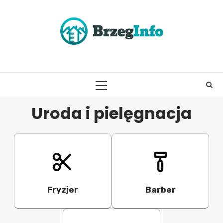
Skip
to
content
PRIMARY
MENU
Uroda i pielęgnacja
Fryzjer
Barber