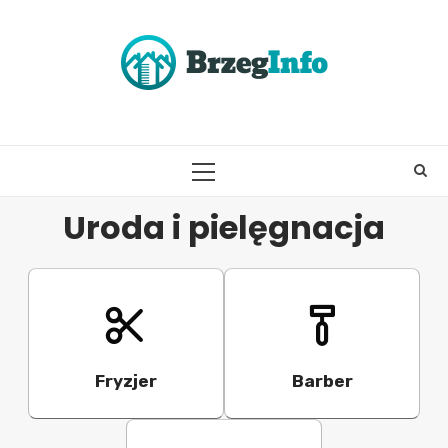
Skip
to
content
PRIMARY
MENU
Uroda i pielęgnacja
Fryzjer
Barber